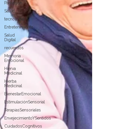
Parkinson
Salud
tecnología
Entretenimiento
Salud
Digital
recuerdos
Memoria
Emocional
Hierva
Medicinal
Hierba
Medicinal
BienestarEmocional
EstimulaciónSensorial
TerapiasSensoriales
EnvejecimientoYSentidos
CuidadosCognitivos