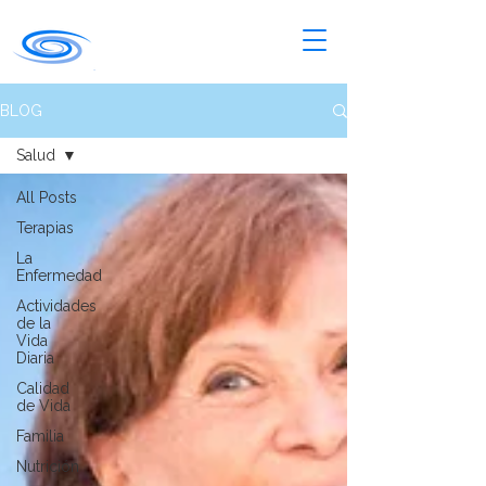
BLOG
Salud
All Posts
Terapias
La
Enfermedad
Actividades
de la
Vida
Diaria
Calidad
de Vida
Familia
Nutrición