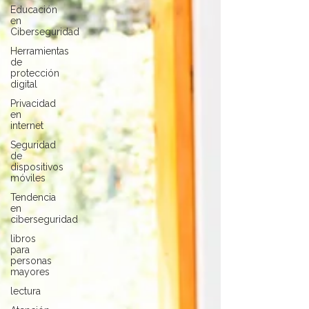
Educación
en
Ciberseguridad
Herramientas
de
protección
digital
Privacidad
en
internet
Seguridad
de
dispositivos
móviles
Tendencia
en
ciberseguridad
libros
para
personas
mayores
lectura