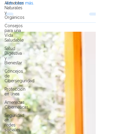
Alimentos
positividad
Naturales
y
A través de personajes entrañables y lecciones
Orgánicos
profundas, las películas nos invitan a celebrar la
Consejos
vida. Leer más.
para una
Vida
Saludable
Salud
Digestiva
y
Bienestar
Concejos
de
Ciberseguridad
Protección
en línea
Amenazas
Cibernéticas
Seguridad
en
redes
sociales