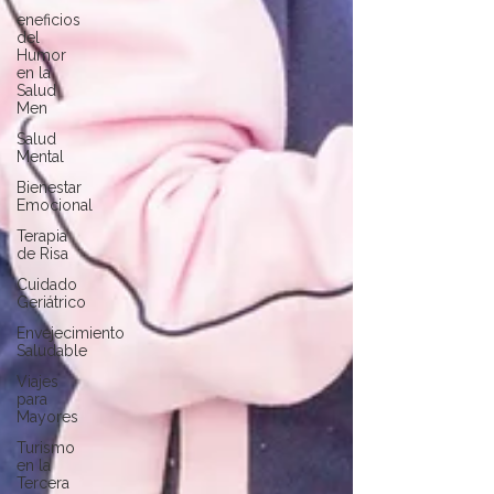
eneficios
del
Humor
en la
Salud
Men
Salud
Mental
Bienestar
Emocional
Terapia
de Risa
Cuidado
Geriátrico
Envejecimiento
Saludable
Viajes
para
Mayores
Turismo
en la
Tercera