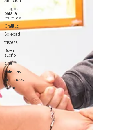
Atención
Juegos
para la
memoria
Gratitud
Soledad
tristeza
Buen
sueño
cine
Peliculas
Amistades
Cariño