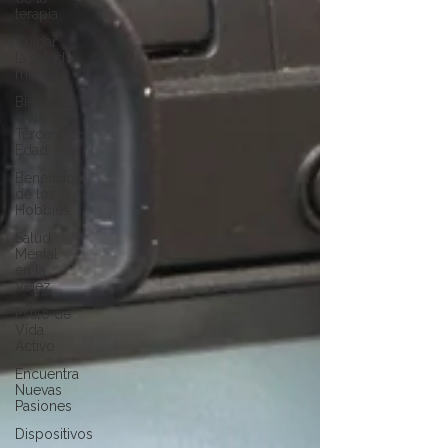
terapia
Cuidar
la salud
mental
Bienestar
en la
Tercera
Edad
Beneficios
de los
Hobbies
Salud
Mental
en la
Vejez
Estilo de
Vida
Activo
Encuentra
Nuevas
Pasiones
Dispositivos