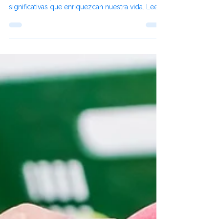
9 abr 2025
Amistades a Distancia: Cómo
Fortalecer Lazos en la Era
Digital
Con el apoyo de la tecnología y un poco de
esfuerzo, es posible mantener relaciones
significativas que enriquezcan nuestra vida. Leer
más.