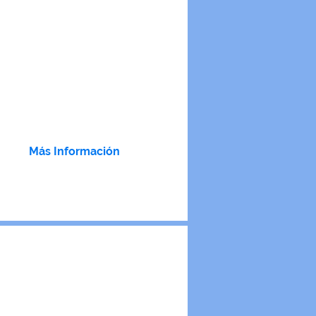
estro hogar de larga estancia para
ersonas mayores con Alzheimer y
rastornos Neurocognitivos,
donde
estros residentes reciben todos los
idados, con atención humanizada,
a que disfruten de una vida activa y
con propósito.
Más Información