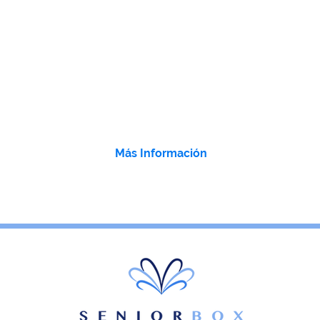
sona
Este es nuestro hogar de larga
Nu
igos!
estancia para personas mayores
p
independientes,
o en etapas iniciales
T
ara
de Trastornos Neurocognitivo que
nu
ones
necesitan asistencia especial, pero
cu
stica
logran mantener un buen nivel de
par
ación
independencia.
 y
Más Información