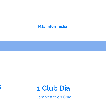
es físicas, cognitivas y de bienestar en la comodidad de tu casa
que
vida feliz, sano y activo para las personas mayores y sus familias.
Más Información
s
1 Club Día
Campestre en Chía