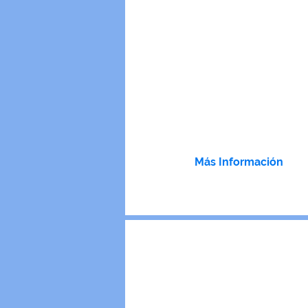
¡El espacio ideal para que la per
mayor disfrute en compañía de am
Nuestro Centro Día Campestre p
personas mayores cuenta con sesi
de actividad física, ocupacional, artí
y lúdica, con programas de estimul
cognitiva en un ambiente amplio
rodeado de naturaleza.
Más Información