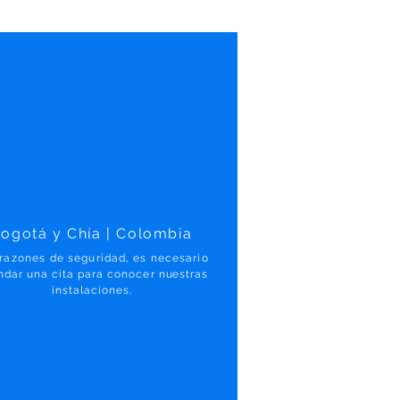
ogotá y Chía | Colombia
 razones
de seguridad, es necesario
ndar una cita para conocer
nuestras
instalaciones.