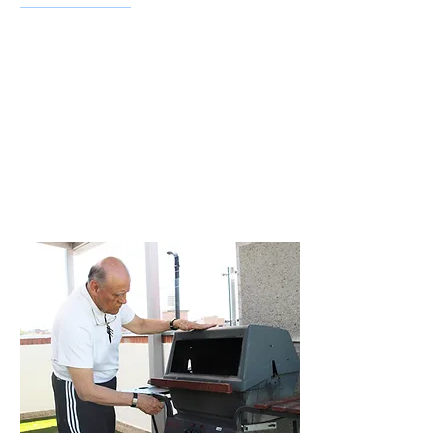
¿Te imaginas un lugar donde seas
consentido con las comidas listas sobre la
mesa, ropa limpia y el apartamento
siempre con el aseo impecable? Un lugar
donde tu única preocupación es con la
ropa que vas a elegir, porque todo lo
demás está organizado para que tengas
un día increíble al lado de muchos
amigos.
¡Así es Pura Vida Residence!