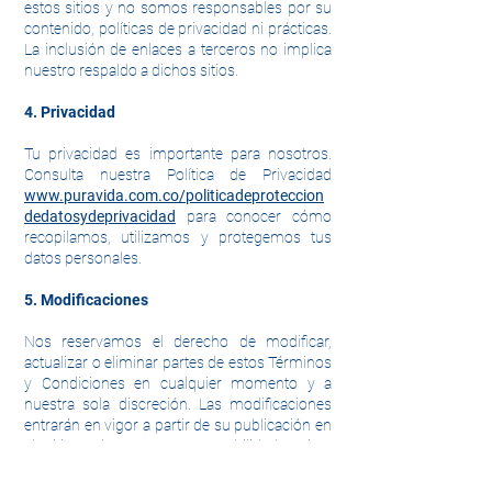
estos sitios y no somos responsables por su
contenido, políticas de privacidad ni prácticas.
La inclusión de enlaces a terceros no implica
nuestro respaldo a dichos sitios.
4. Privacidad
Tu privacidad es importante para nosotros.
Consulta nuestra Política de Privacidad
www.puravida.com.co/politicadeproteccion
dedatosydeprivacidad
para conocer cómo
recopilamos, utilizamos y protegemos tus
datos personales.
5. Modificaciones
Nos reservamos el derecho de modificar,
actualizar o eliminar partes de estos Términos
y Condiciones en cualquier momento y a
nuestra sola discreción. Las modificaciones
entrarán en vigor a partir de su publicación en
el sitio web. Es tu responsabilidad revisar
periódicamente estos términos para estar
informado sobre cualquier cambio.