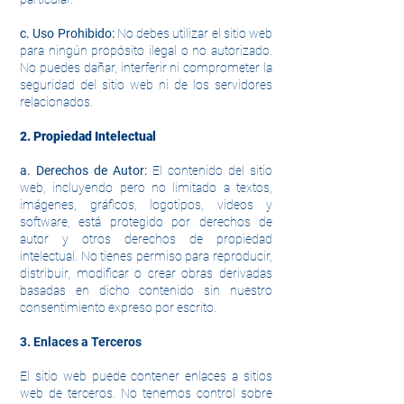
c. Uso Prohibido:
No debes utilizar el sitio web
para ningún propósito ilegal o no autorizado.
No puedes dañar, interferir ni comprometer la
seguridad del sitio web ni de los servidores
relacionados.
2. Propiedad Intelectual
a. Derechos de Autor:
El contenido del sitio
web, incluyendo pero no limitado a textos,
imágenes, gráficos, logotipos, videos y
software, está protegido por derechos de
autor y otros derechos de propiedad
intelectual. No tienes permiso para reproducir,
distribuir, modificar o crear obras derivadas
basadas en dicho contenido sin nuestro
consentimiento expreso por escrito.
3. Enlaces a Terceros
El sitio web puede contener enlaces a sitios
web de terceros. No tenemos control sobre