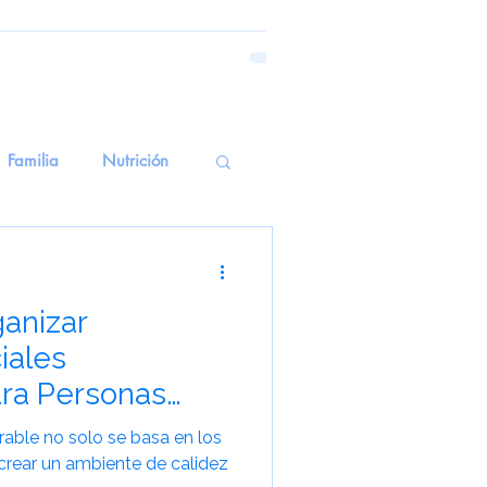
Familia
Nutrición
emoria Emocional
ganizar
erapiasSensoriales
iales
ra Personas
alud Mental
able no solo se basa en los
n crear un ambiente de calidez