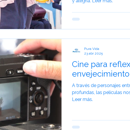
y alegría. Leer más.
a de Risa
Cuidado Geriátrico
Envejecimiento Saludable
Envejecimiento Activo
Experiencias de Viaje
Pura Vida
23 abr 2025
Cine para refle
envejecimiento 
A través de personajes ent
profundas, las películas nos
Leer más.