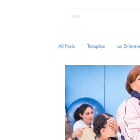
All Posts
Terapias
La Enferm
Parkinson
Salud
tecnol
Hierva Medicinal
Hierba Me
EnvejecimientoYSentidos
Cu