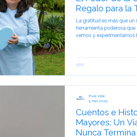
Regalo para la
La gratitud es más que un 
herramienta poderosa que 
vemos y experimentamos la
Pura Vida
5 mar 2025
Cuentos e Histo
Mayores: Un Via
Nunca Termina