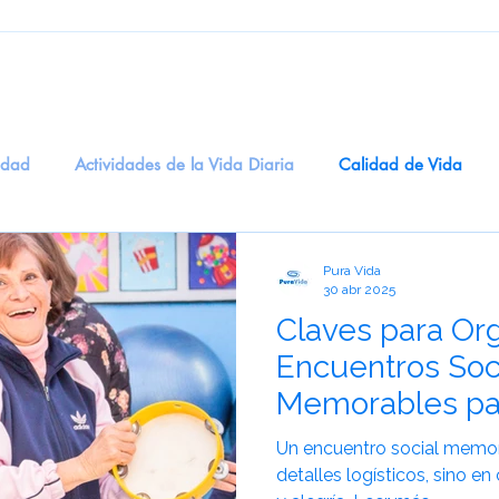
edad
Actividades de la Vida Diaria
Calidad de Vida
ogía
Entretenimiento
Salud Digital
recuerdos
M
Pura Vida
30 abr 2025
Claves para Or
dicinal
BienestarEmocional
EstimulaciónSensorial
T
Encuentros Soc
Memorables pa
idadosCognitivos
eneficios del Humor en la Salud Men
S
Mayores
Un encuentro social memor
detalles logísticos, sino e