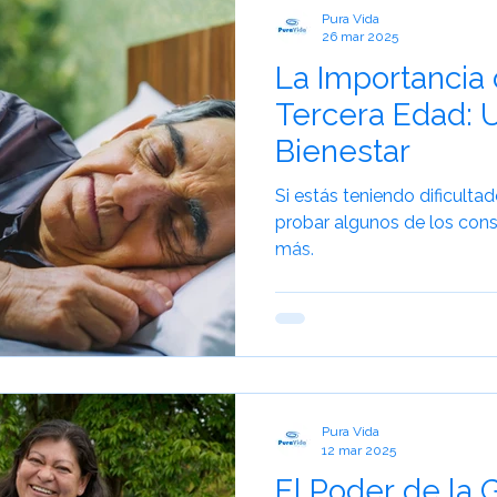
Pura Vida
26 mar 2025
La Importancia 
Tercera Edad: U
Bienestar
Si estás teniendo dificulta
probar algunos de los con
más.
Pura Vida
12 mar 2025
El Poder de la 