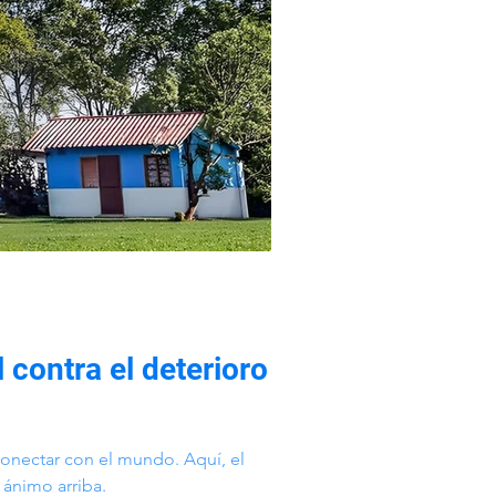
 contra el deterioro
onectar con el mundo. Aquí, el
 ánimo arriba.