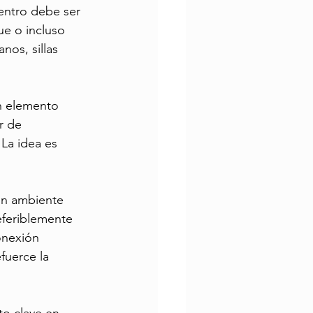
entro debe ser 
ue o incluso 
nos, sillas 
n elemento 
r de 
La idea es 
un ambiente 
eferiblemente 
onexión 
uerce la 