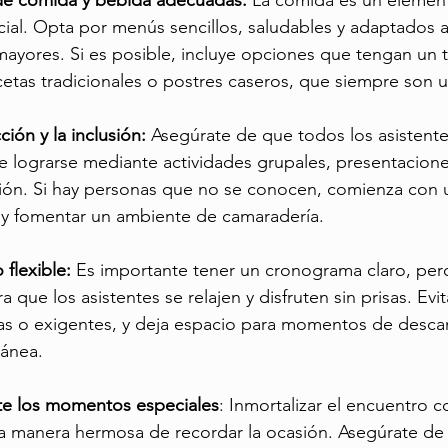
de comida y bebida adecuadas: 
La comida es un element
cial. Opta por menús sencillos, saludables y adaptados a
ayores. Si es posible, incluye opciones que tengan un 
etas tradicionales o postres caseros, que siempre son u
ción y la inclusión: 
Asegúrate de que todos los asistente
e lograrse mediante actividades grupales, presentacion
ación. Si hay personas que no se conocen, comienza con 
o y fomentar un ambiente de camaradería.
 flexible: 
Es importante tener un cronograma claro, per
a que los asistentes se relajen y disfruten sin prisas. Ev
gas o exigentes, y deja espacio para momentos de desca
ánea.
te los momentos especiales
: Inmortalizar el encuentro c
a manera hermosa de recordar la ocasión. Asegúrate de 