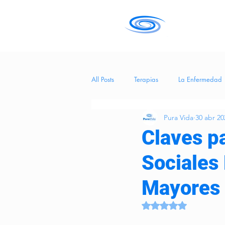
All Posts
Terapias
La Enfermedad
Pura Vida
30 abr 20
Salud
tecnología
Entreteni
Claves p
Sociales
Hierba Medicinal
BienestarEmoci
Mayores
CuidadosCognitivos
eneficios de
Obtuvo NaN de 5 es