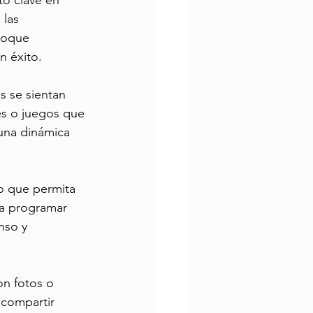
o clave en 
 las 
toque 
n éxito.
s se sientan 
es o juegos que 
una dinámica 
o que permita 
ita programar 
nso y 
on fotos o 
compartir 