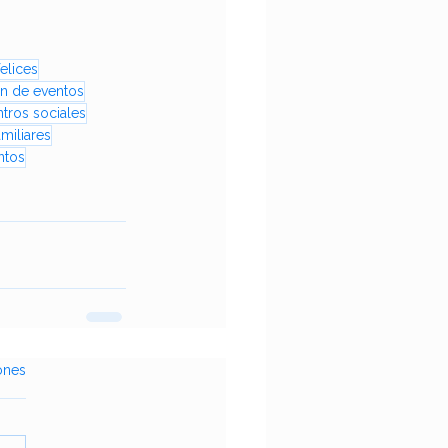
elices
ón de eventos
tros sociales
miliares
ntos
ones