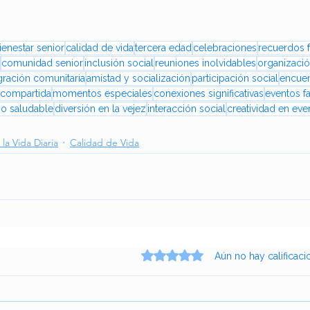
ienestar senior
calidad de vida
tercera edad
celebraciones
recuerdos f
comunidad senior
inclusión social
reuniones inolvidables
organizaci
gración comunitaria
amistad y socialización
participación social
encuen
d compartida
momentos especiales
conexiones significativas
eventos fa
io saludable
diversión en la vejez
interacción social
creatividad en eve
la Vida Diaria
Calidad de Vida
Obtuvo 0 de 5 estrellas.
Aún no hay calificaci