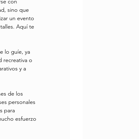
rse con 
d, sino que 
izar un evento 
alles. Aquí te 
 lo guíe, ya 
 recreativa o 
rativos y a 
es de los 
ses personales 
s para 
 mucho esfuerzo 