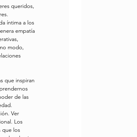
eres queridos, 
res.
da íntima a los 
 genera empatía 
ativas, 
ismo modo, 
laciones 
s que inspiran 
rprendernos 
poder de las 
edad.
ión. Ver 
onal. Los 
 que los 