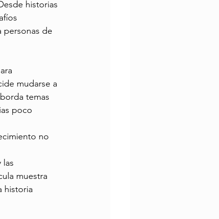
Desde historias 
fíos 
a personas de 
ara 
cide mudarse a 
aborda temas 
ias poco 
jecimiento no 
 las 
cula muestra 
 historia 