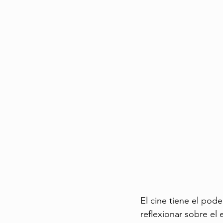
Cuidado Geriátrico
Envejecimien
Experiencias de Viaje
El cine tiene el pode
reflexionar sobre el