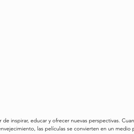
to Saludable
Viajes para Mayores
Turismo en la Tercera Edad
r de inspirar, educar y ofrecer nuevas perspectivas. Cuan
 envejecimiento, las películas se convierten en un medio