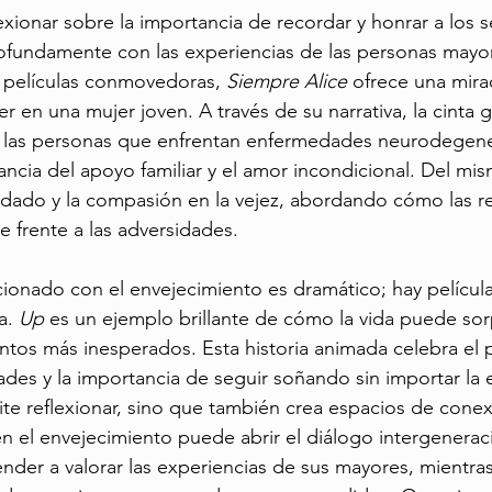
exionar sobre la importancia de recordar y honrar a los s
ofundamente con las experiencias de las personas mayo
 películas conmovedoras, 
Siempre Alice
 ofrece una mira
r en una mujer joven. A través de su narrativa, la cinta
 las personas que enfrentan enfermedades neurodegener
ncia del apoyo familiar y el amor incondicional. Del m
uidado y la compasión en la vejez, abordando cómo las re
 frente a las adversidades.
cionado con el envejecimiento es dramático; hay película
a. 
Up
 es un ejemplo brillante de cómo la vida puede so
tos más inesperados. Esta historia animada celebra el 
es y la importancia de seguir soñando sin importar la 
ite reflexionar, sino que también crea espacios de conex
n el envejecimiento puede abrir el diálogo intergeneraci
der a valorar las experiencias de sus mayores, mientras