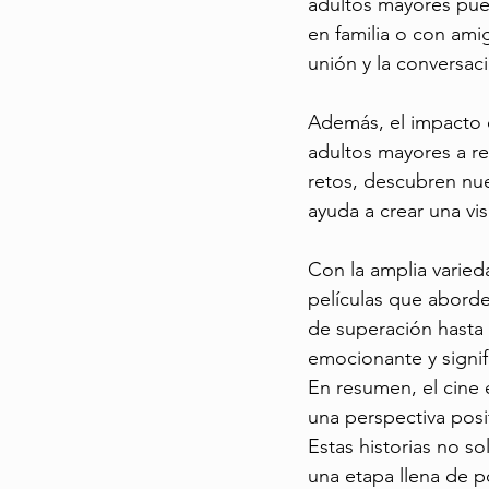
adultos mayores pue
en familia o con am
unión y la conversac
Además, el impacto de
adultos mayores a re
retos, descubren nue
ayuda a crear una vis
Con la amplia varied
películas que aborde
de superación hasta 
emocionante y signifi
En resumen, el cine 
una perspectiva posit
Estas historias no s
una etapa llena de p