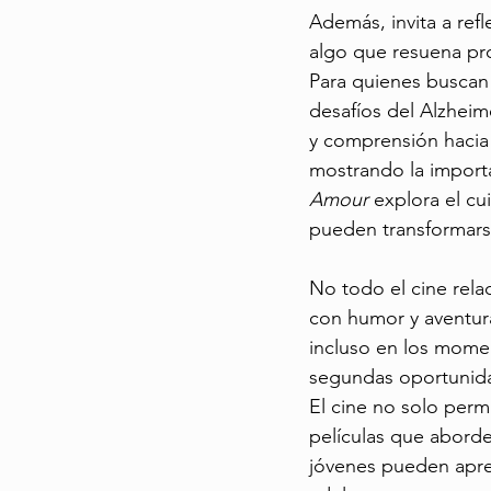
Además, invita a refl
algo que resuena pr
Para quienes buscan
desafíos del Alzheime
y comprensión hacia
mostrando la importa
Amour
 explora el c
pueden transformarse
No todo el cine rela
con humor y aventur
incluso en los momen
segundas oportunidad
El cine no solo perm
películas que aborde
jóvenes pueden apren