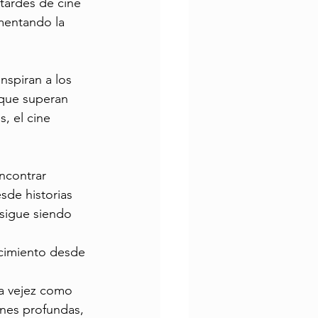
tardes de cine 
mentando la 
nspiran a los 
 que superan 
, el cine 
ncontrar 
sde historias 
sigue siendo 
ecimiento desde 
la vejez como 
ones profundas, 