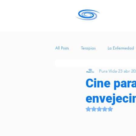
All Posts
Terapias
La Enfermedad
Pura Vida
23 abr 20
Salud
tecnología
Entreteni
Cine para
envejeci
Hierba Medicinal
BienestarEmoci
Obtuvo NaN de 5 es
CuidadosCognitivos
eneficios de