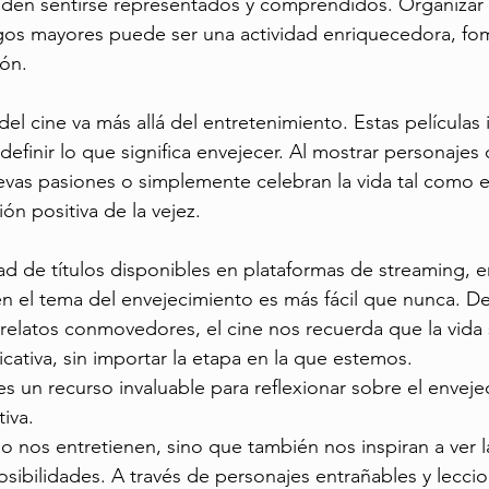
den sentirse representados y comprendidos. Organizar 
igos mayores puede ser una actividad enriquecedora, fo
ión.
l cine va más allá del entretenimiento. Estas películas i
definir lo que significa envejecer. Al mostrar personajes
vas pasiones o simplemente celebran la vida tal como es
ión positiva de la vejez.
ad de títulos disponibles en plataformas de streaming, e
n el tema del envejecimiento es más fácil que nunca. De
relatos conmovedores, el cine nos recuerda que la vida 
cativa, sin importar la etapa en la que estemos.
es un recurso invaluable para reflexionar sobre el envej
iva. 
olo nos entretienen, sino que también nos inspiran a ver 
osibilidades. A través de personajes entrañables y lecci