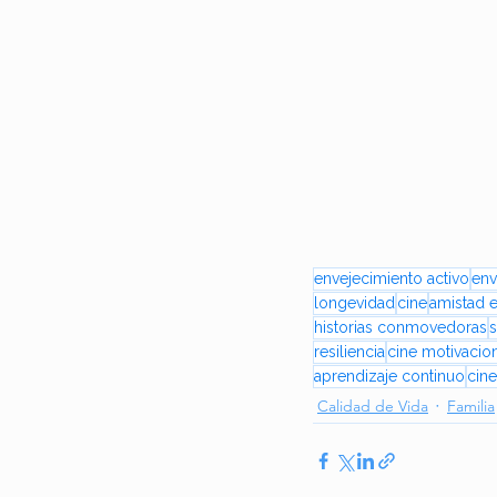
envejecimiento activo
env
longevidad
cine
amistad e
historias conmovedoras
s
resiliencia
cine motivacio
aprendizaje continuo
cine
Calidad de Vida
Familia