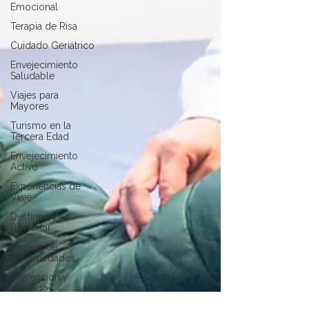
Emocional
Terapia de Risa
Cuidado Geriátrico
Envejecimiento
Saludable
Viajes para
Mayores
Turismo en la
Tercera Edad
Envejecimiento
Activo
Experiencias de
Viaje
Destinos y
Bienestar
Manejo de
Enfermedades
Prevención y
Cuidado
Salud en la Vejez