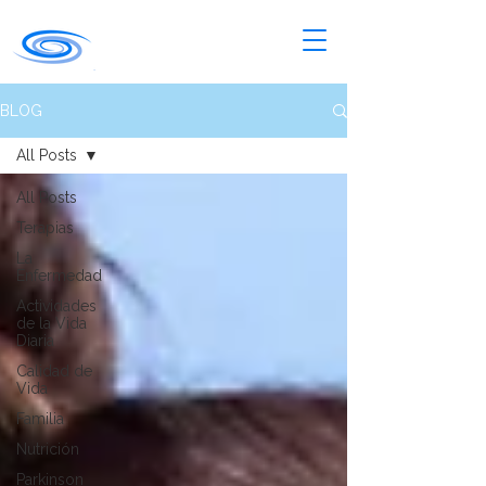
BLOG
All Posts
All Posts
Terapias
La
Enfermedad
Actividades
de la Vida
Diaria
Calidad de
Vida
Familia
Nutrición
Parkinson