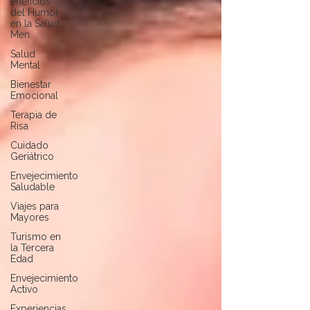
eneficios
del Humor
en la Salud
Men
Salud
Mental
Bienestar
Emocional
Terapia de
Risa
Cuidado
Geriátrico
Envejecimiento
Saludable
Viajes para
Mayores
Turismo en
la Tercera
Edad
Envejecimiento
Activo
Experiencias