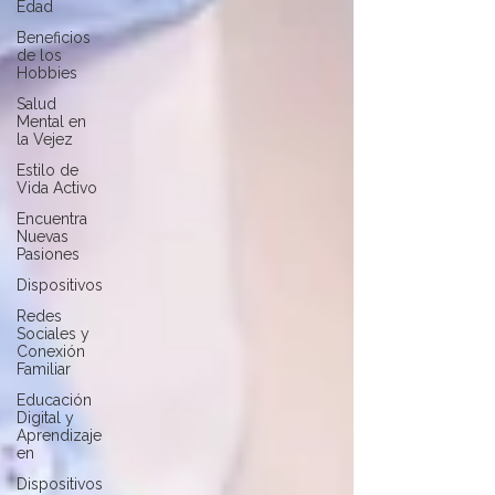
Edad
Beneficios
de los
Hobbies
Salud
Mental en
la Vejez
Estilo de
Vida Activo
Encuentra
Nuevas
Pasiones
Dispositivos
Redes
Sociales y
Conexión
Familiar
Educación
Digital y
Aprendizaje
en
Dispositivos