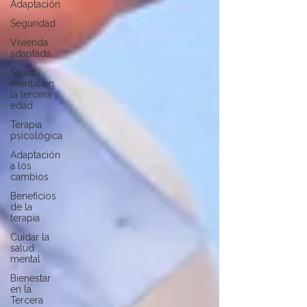
Adaptación
Seguridad
Vivienda
adaptada
Salud
mental en
la tercera
edad
Terapia
psicológica
Adaptación
a los
cambios
Beneficios
de la
terapia
Cuidar la
salud
mental
Bienestar
en la
Tercera