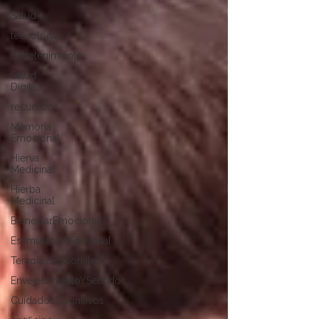
Salud
tecnología
Entretenimiento
Salud
Digital
recuerdos
Memoria
Emocional
Hierva
Medicinal
Hierba
Medicinal
BienestarEmocional
EstimulaciónSensorial
TerapiasSensoriales
EnvejecimientoYSentidos
CuidadosCognitivos