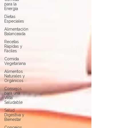
para la
Energía
Dietas
Especiales
Alimentación
Balanceada
Recetas
Rápidas y
Fáciles
Comida
Vegetariana
Alimentos
Naturales y
Orgánicos
Consejos
para una
Vida
Saludable
Salud
Digestiva y
Bienestar
Concejos