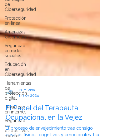
de
Ciberseguridad
Protección
en línea
Amenazas
Cibernéticas
Seguridad
en redes
sociales
Educación
en
Ciberseguridad
Herramientas
de
protección
digital
Pura Vida
Privacidad
13 nov 2024
en internet
El Papel del Terapeuta
Seguridad
de
Ocupacional en la Vejez
dispositivos
móviles