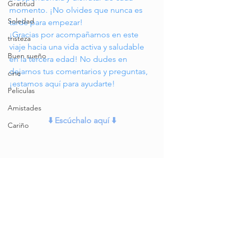
Gratitud
momento. ¡No olvides que nunca es 
Soledad
tarde para empezar!
¡Gracias por acompañarnos en este 
tristeza
viaje hacia una vida activa y saludable 
Buen sueño
en la tercera edad! No dudes en 
dejarnos tus comentarios y preguntas, 
cine
¡estamos aquí para ayudarte!
Peliculas
Amistades
⬇️
 Escúchalo aquí 
⬇️
Cariño