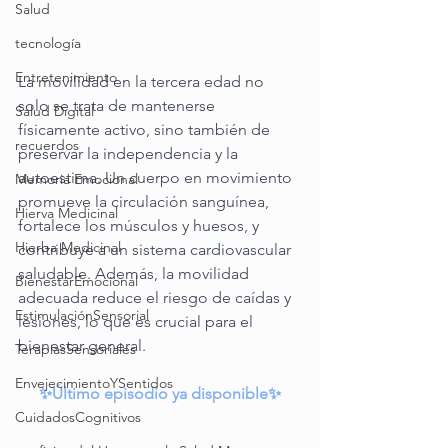
Salud
tecnología
Entretenimiento
La movilidad en la tercera edad no 
solo se trata de mantenerse 
Salud Digital
físicamente activo, sino también de 
recuerdos
preservar la independencia y la 
autoestima. Un cuerpo en movimiento 
Memoria Emocional
promueve la circulación sanguínea, 
Hierva Medicinal
fortalece los músculos y huesos, y 
Hierba Medicinal
contribuye a un sistema cardiovascular 
saludable. Además, la movilidad 
BienestarEmocional
adecuada reduce el riesgo de caídas y 
EstimulaciónSensorial
lesiones, lo que es crucial para el 
bienestar general.
TerapiasSensoriales
EnvejecimientoYSentidos
✨Último episodio ya disponible✨
CuidadosCognitivos