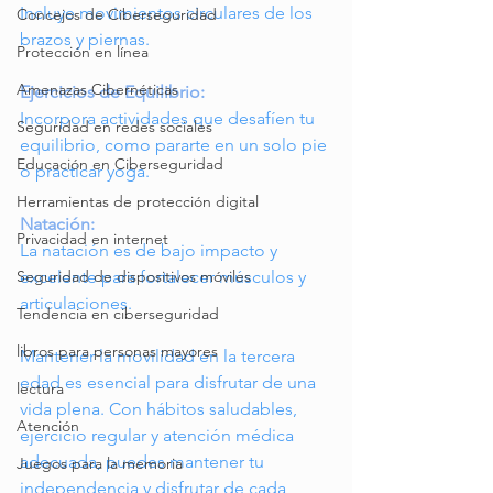
Incluye movimientos circulares de los 
Concejos de Ciberseguridad
brazos y piernas.
Protección en línea
Amenazas Cibernéticas
Ejercicios de Equilibrio:
Incorpora actividades que desafíen tu 
Seguridad en redes sociales
equilibrio, como pararte en un solo pie 
Educación en Ciberseguridad
o practicar yoga.
Herramientas de protección digital
Natación:
Privacidad en internet
La natación es de bajo impacto y 
excelente para fortalecer músculos y 
Seguridad de dispositivos móviles
articulaciones.
Tendencia en ciberseguridad
libros para personas mayores
Mantener la movilidad en la tercera 
edad es esencial para disfrutar de una 
lectura
vida plena. Con hábitos saludables, 
Atención
ejercicio regular y atención médica 
adecuada, puedes mantener tu 
Juegos para la memoria
independencia y disfrutar de cada 