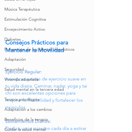
Música Terapéutica
Estimulación Cognitiva
Envejecimiento Activo
Diabetes
Consejos Prácticos para 
Mantener la Movilidad
Prevención de accidentes domésticos
Adaptación
Seguridad
Ejercicio Regular:
Incorpora rutinas de ejercicio suave en 
Vivienda adaptada
tu vida diaria. Caminar, nadar, yoga y tai 
Salud mental en la tercera edad
chi son excelentes opciones para 
Terapia psicológica
mejorar la flexibilidad y fortalecer los 
músculos.
Adaptación a los cambios
Beneficios de la terapia
Estiramientos Diarios:
Dedica unos minutos cada día a estirar 
Cuidar la salud mental