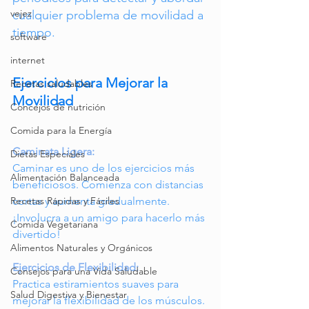
vejez
cualquier problema de movilidad a 
tiempo.
software
internet
Ejercicios para Mejorar la 
Recetas saludables
Movilidad
Concejos de nutrición
Comida para la Energía
Caminata Ligera:
Dietas Especiales
Caminar es uno de los ejercicios más 
Alimentación Balanceada
beneficiosos. Comienza con distancias 
cortas y aumenta gradualmente. 
Recetas Rápidas y Fáciles
¡Involucra a un amigo para hacerlo más 
Comida Vegetariana
divertido!
Alimentos Naturales y Orgánicos
Ejercicios de Flexibilidad:
Consejos para una Vida Saludable
Practica estiramientos suaves para 
Salud Digestiva y Bienestar
mejorar la flexibilidad de los músculos. 