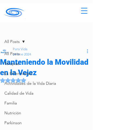
Entrada
All Posts
Pura Vida
All Posts
24 ene 2024
Manteniendo la Movilidad
Terapias
en la Vejez
La Enfermedad
Obtuvo NaN de 5 estrellas.
Actividades de la Vida Diaria
Calidad de Vida
Familia
Nutrición
Parkinson