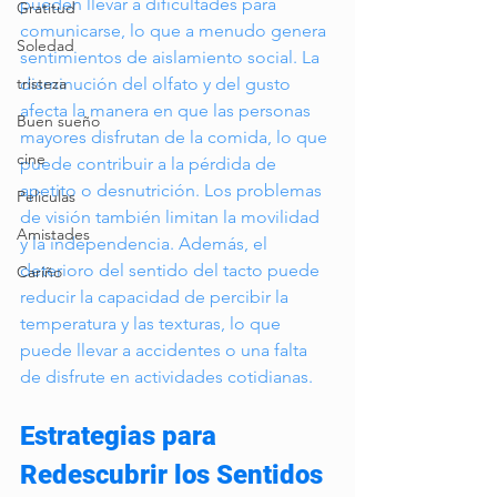
pueden llevar a dificultades para 
Gratitud
comunicarse, lo que a menudo genera 
Soledad
sentimientos de aislamiento social. La 
disminución del olfato y del gusto 
tristeza
afecta la manera en que las personas 
Buen sueño
mayores disfrutan de la comida, lo que 
cine
puede contribuir a la pérdida de 
apetito o desnutrición. Los problemas 
Peliculas
de visión también limitan la movilidad 
Amistades
y la independencia. Además, el 
deterioro del sentido del tacto puede 
Cariño
reducir la capacidad de percibir la 
temperatura y las texturas, lo que 
puede llevar a accidentes o una falta 
de disfrute en actividades cotidianas.
Estrategias para 
Redescubrir los Sentidos 