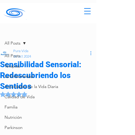
Entrada
All Posts
Pura Vida
All Posts
30 oct 2024
Sensibilidad Sensorial:
Terapias
Redescubriendo los
La Enfermedad
Sentidos
Actividades de la Vida Diaria
Obtuvo NaN de 5 estrellas.
Calidad de Vida
Familia
Nutrición
Parkinson