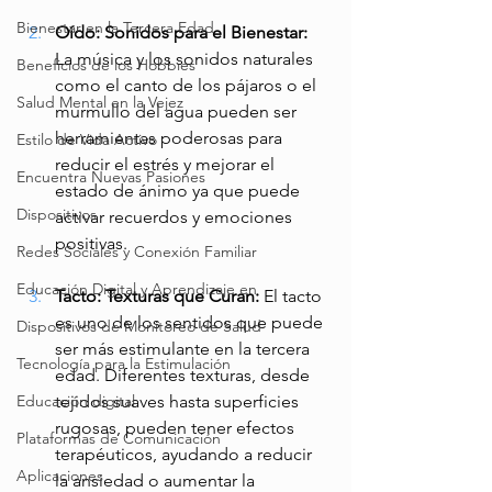
Bienestar en la Tercera Edad
Oído: Sonidos para el Bienestar: 
La música y los sonidos naturales 
Beneficios de los Hobbies
como el canto de los pájaros o el 
Salud Mental en la Vejez
murmullo del agua pueden ser 
herramientas poderosas para 
Estilo de Vida Activo
reducir el estrés y mejorar el 
Encuentra Nuevas Pasiones
estado de ánimo ya que puede 
Dispositivos
activar recuerdos y emociones 
positivas.
Redes Sociales y Conexión Familiar
Educación Digital y Aprendizaje en
Tacto: Texturas que Curan: 
El tacto 
es uno de los sentidos que puede 
Dispositivos de Monitoreo de Salud
ser más estimulante en la tercera 
Tecnología para la Estimulación
edad. Diferentes texturas, desde 
tejidos suaves hasta superficies 
Educación digital
rugosas, pueden tener efectos 
Plataformas de Comunicación
terapéuticos, ayudando a reducir 
Aplicaciones
la ansiedad o aumentar la 