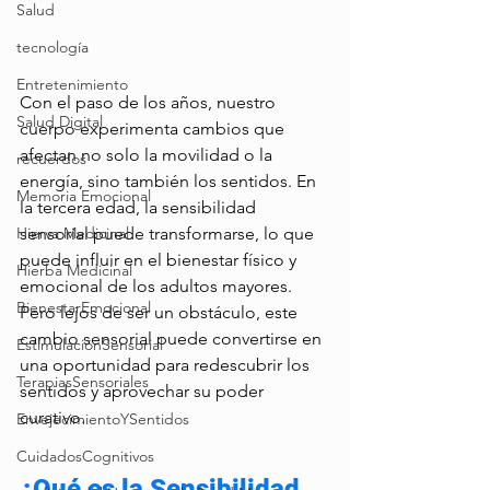
Salud
tecnología
Entretenimiento
Con el paso de los años, nuestro 
Salud Digital
cuerpo experimenta cambios que 
afectan no solo la movilidad o la 
recuerdos
energía, sino también los sentidos. En 
Memoria Emocional
la tercera edad, la sensibilidad 
sensorial puede transformarse, lo que 
Hierva Medicinal
puede influir en el bienestar físico y 
Hierba Medicinal
emocional de los adultos mayores. 
BienestarEmocional
Pero lejos de ser un obstáculo, este 
cambio sensorial puede convertirse en 
EstimulaciónSensorial
una oportunidad para redescubrir los 
TerapiasSensoriales
sentidos y aprovechar su poder 
curativo.
EnvejecimientoYSentidos
CuidadosCognitivos
¿Qué es la Sensibilidad 