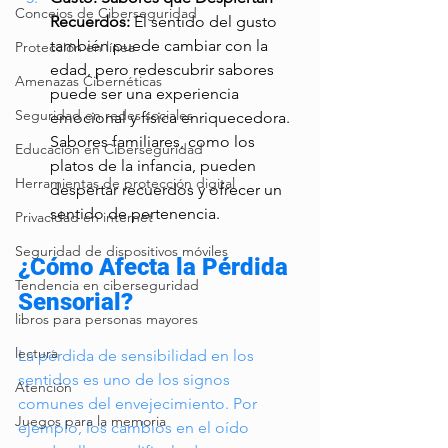
Concejos de Ciberseguridad
Recuerdos: 
El sentido del gusto 
también puede cambiar con la 
Protección en línea
edad, pero redescubrir sabores 
Amenazas Cibernéticas
puede ser una experiencia 
Seguridad en redes sociales
emocional y física enriquecedora. 
Sabores familiares, como los 
Educación en Ciberseguridad
platos de la infancia, pueden 
Herramientas de protección digital
despertar recuerdos y ofrecer un 
sentido de pertenencia.
Privacidad en internet
Seguridad de dispositivos móviles
¿Cómo Afecta la Pérdida 
Tendencia en ciberseguridad
Sensorial?
libros para personas mayores
lectura
La pérdida de sensibilidad en los 
sentidos es uno de los signos 
Atención
comunes del envejecimiento. Por 
Juegos para la memoria
ejemplo, los cambios en el oído 