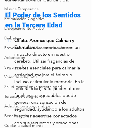
Música Terapéutica
El Poder de los Sentidos 
Estimulación Cognitiva
en la Tercera Edad
Envejecimiento Activo
Diabetes
Olfato: Aromas que Calman y 
Estimulan: 
Los aromas tienen un 
Prevención de accidentes domésticos
impacto directo en nuestro 
Adaptación
cerebro. Utilizar fragancias de 
Seguridad
aceites esenciales para calmar la 
ansiedad, mejora el ánimo o 
Vivienda adaptada
incluso estimular la memoria. En la 
Salud mental en la tercera edad
tercera edad, trabajar con olores 
familiares o agradables puede 
Terapia psicológica
generar una sensación de 
Adaptación a los cambios
seguridad, ayudando a los adultos 
mayores a sentirse conectados 
Beneficios de la terapia
con sus recuerdos y emociones.
Cuidar la salud mental