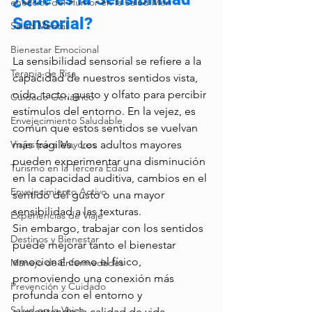
eneficios del Humor en la Salud Men
Sensorial?
Salud Mental
Bienestar Emocional
La sensibilidad sensorial se refiere a la 
Terapia de Risa
capacidad de nuestros sentidos vista, 
oído, tacto, gusto y olfato para percibir 
Cuidado Geriátrico
estímulos del entorno. En la vejez, es 
Envejecimiento Saludable
común que estos sentidos se vuelvan 
más frágiles.  Los adultos mayores 
Viajes para Mayores
pueden experimentar una disminución 
Turismo en la Tercera Edad
en la capacidad auditiva, cambios en el 
Envejecimiento Activo
sentido del gusto o una mayor 
sensibilidad a las texturas.
Experiencias de Viaje
Sin embargo, trabajar con los sentidos 
Destinos y Bienestar
puede mejorar tanto el bienestar 
emocional como el físico, 
Manejo de Enfermedades
promoviendo una conexión más 
Prevención y Cuidado
profunda con el entorno y 
Salud en la Vejez
aumentando la calidad de vida.