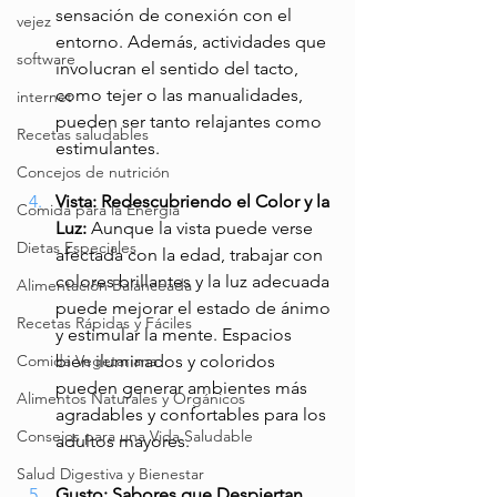
sensación de conexión con el 
vejez
entorno. Además, actividades que 
software
involucran el sentido del tacto, 
como tejer o las manualidades, 
internet
pueden ser tanto relajantes como 
Recetas saludables
estimulantes.
Concejos de nutrición
Vista: Redescubriendo el Color y la 
Comida para la Energía
Luz: 
Aunque la vista puede verse 
Dietas Especiales
afectada con la edad, trabajar con 
colores brillantes y la luz adecuada 
Alimentación Balanceada
puede mejorar el estado de ánimo 
Recetas Rápidas y Fáciles
y estimular la mente. Espacios 
bien iluminados y coloridos 
Comida Vegetariana
pueden generar ambientes más 
Alimentos Naturales y Orgánicos
agradables y confortables para los 
Consejos para una Vida Saludable
adultos mayores.
Salud Digestiva y Bienestar
Gusto: Sabores que Despiertan 