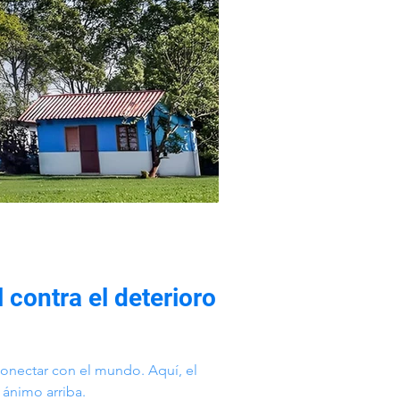
 contra el deterioro
onectar con el mundo. Aquí, el
 ánimo arriba.