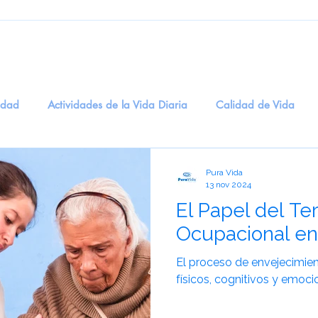
edad
Actividades de la Vida Diaria
Calidad de Vida
ogía
Entretenimiento
Salud Digital
recuerdos
M
Pura Vida
13 nov 2024
El Papel del Te
dicinal
BienestarEmocional
EstimulaciónSensorial
T
Ocupacional en
El proceso de envejecimien
idadosCognitivos
eneficios del Humor en la Salud Men
S
físicos, cognitivos y emoci