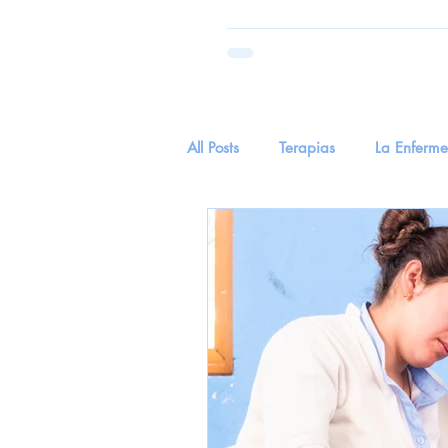
All Posts
Terapias
La Enferm
Parkinson
Salud
tecnol
Hierva Medicinal
Hierba Me
EnvejecimientoYSentidos
Cu