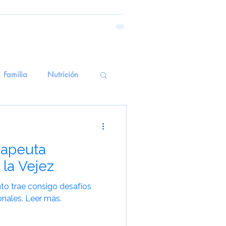
Familia
Nutrición
emoria Emocional
rapeuta
erapiasSensoriales
 la Vejez
to trae consigo desafíos
alud Mental
onales. Leer más.