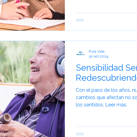
a de Risa
Cuidado Geriátrico
Envejecimiento Saludable
Envejecimiento Activo
Experiencias de Viaje
Pura Vida
30 oct 2024
Sensibilidad Sen
Redescubriendo
Con el paso de los años, n
cambios que afectan no sol
los sentidos. Leer más.