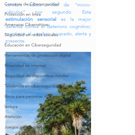
Concejos de Ciberseguridad
cerebro realiza miles de "micro-
cálculos" por segundo. Esta 
Protección en línea
estimulación sensorial
 es la mejor 
Amenazas Cibernéticas
defensa contra el deterioro cognitivo; 
mantiene al cerebro ocupado, alerta y 
Seguridad en redes sociales
presente.
Educación en Ciberseguridad
Herramientas de protección digital
Privacidad en internet
Seguridad de dispositivos móviles
Tendencia en ciberseguridad
libros para personas mayores
lectura
Atención
Juegos para la memoria