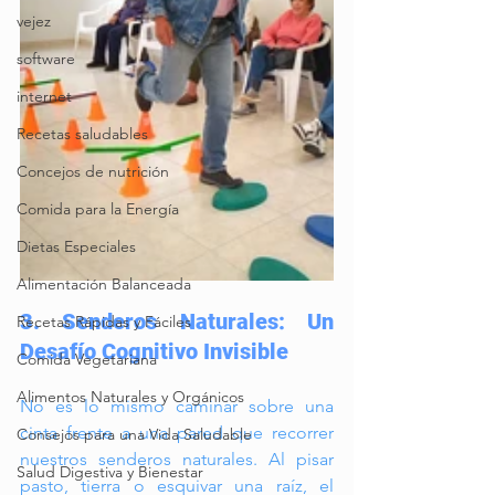
vejez
software
internet
Recetas saludables
Concejos de nutrición
Comida para la Energía
Dietas Especiales
Alimentación Balanceada
3. Senderos Naturales: Un 
Recetas Rápidas y Fáciles
Desafío Cognitivo Invisible
Comida Vegetariana
Alimentos Naturales y Orgánicos
No es lo mismo caminar sobre una 
cinta frente a una pared que recorrer 
Consejos para una Vida Saludable
nuestros senderos naturales. Al pisar 
Salud Digestiva y Bienestar
pasto, tierra o esquivar una raíz, el 