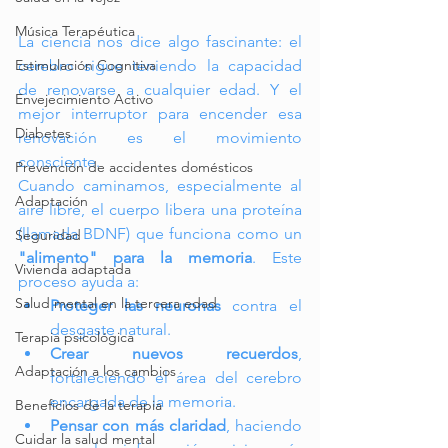
Música Terapéutica
La ciencia nos dice algo fascinante: el 
Estimulación Cognitiva
cerebro sigue teniendo la capacidad 
de renovarse a cualquier edad. Y el 
Envejecimiento Activo
mejor interruptor para encender esa 
Diabetes
renovación es el movimiento 
consciente.
Prevención de accidentes domésticos
Cuando caminamos, especialmente al 
Adaptación
aire libre, el cuerpo libera una proteína 
(llamada BDNF) que funciona como un 
Seguridad
"alimento" para la memoria
. Este 
Vivienda adaptada
proceso ayuda a:
Salud mental en la tercera edad
Proteger las neuronas
 contra el 
desgaste natural.
Terapia psicológica
Crear nuevos recuerdos
, 
Adaptación a los cambios
fortaleciendo el área del cerebro 
encargada de la memoria.
Beneficios de la terapia
Pensar con más claridad
, haciendo 
Cuidar la salud mental