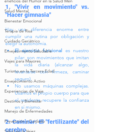
eneficios del Humor en la Salud Men
1. "Vivir en movimiento" vs. 
Salud Mental
"Hacer gimnasia"
Bienestar Emocional
Hay una diferencia enorme entre 
Terapia de Risa
cumplir una rutina por obligación y 
Cuidado Geriátrico
elegir la autonomía.
El ejercicio funcional
 es nuestro 
Envejecimiento Saludable
pilar: son movimientos que imitan 
Viajes para Mayores
la vida diaria (alcanzar algo, 
Turismo en la Tercera Edad
levantarse con firmeza, caminar 
seguro).
Envejecimiento Activo
No usamos máquinas complejas. 
Experiencias de Viaje
Usamos el propio cuerpo para que 
el residente recupere la confianza 
Destinos y Bienestar
en sí mismo.
Manejo de Enfermedades
2. Caminar: El "fertilizante" del 
Prevención y Cuidado
cerebro
Salud en la Vejez