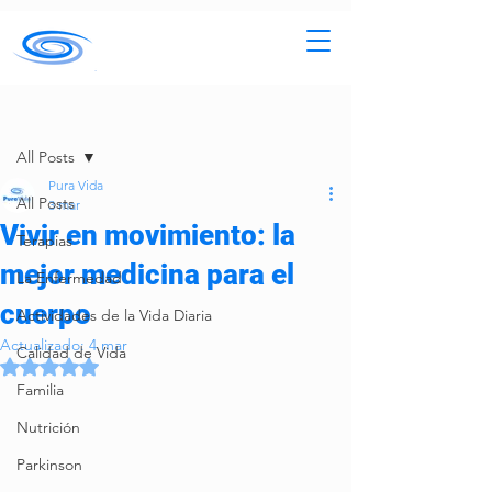
Entrada
All Posts
Pura Vida
All Posts
3 mar
Vivir en movimiento: la
Terapias
mejor medicina para el
La Enfermedad
cuerpo
Actividades de la Vida Diaria
Actualizado:
4 mar
Calidad de Vida
Obtuvo NaN de 5 estrellas.
Familia
Nutrición
Parkinson