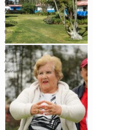
Gratitud
Soledad
tristeza
Buen sueño
cine
Peliculas
Amistades
Cariño