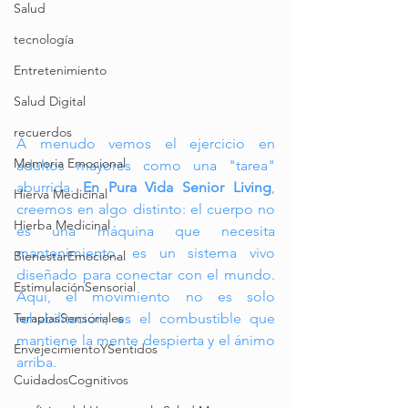
Salud
tecnología
Entretenimiento
Salud Digital
recuerdos
A menudo vemos el ejercicio en 
Memoria Emocional
adultos mayores como una "tarea" 
aburrida. 
En Pura Vida Senior Living
, 
Hierva Medicinal
creemos en algo distinto: el cuerpo no 
Hierba Medicinal
es una máquina que necesita 
mantenimiento, es un sistema vivo 
BienestarEmocional
diseñado para conectar con el mundo. 
EstimulaciónSensorial
Aquí, el movimiento no es solo 
TerapiasSensoriales
rehabilitación; es el combustible que 
mantiene la mente despierta y el ánimo 
EnvejecimientoYSentidos
arriba.
CuidadosCognitivos