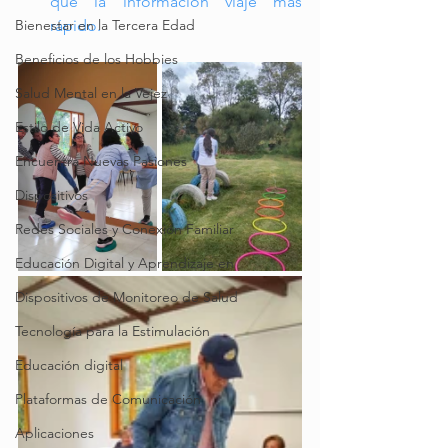
que la información viaje más 
Bienestar en la Tercera Edad
rápido.
Beneficios de los Hobbies
Salud Mental en la Vejez
Estilo de Vida Activo
Encuentra Nuevas Pasiones
Dispositivos
Redes Sociales y Conexión Familiar
Educación Digital y Aprendizaje en
Dispositivos de Monitoreo de Salud
Tecnología para la Estimulación
Educación digital
Plataformas de Comunicación
Aplicaciones