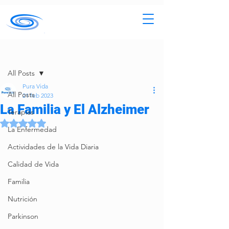
Entrada
All Posts
Pura Vida
All Posts
21 feb 2023
La Familia y El Alzheimer
Terapias
Obtuvo NaN de 5 estrellas.
La Enfermedad
Actividades de la Vida Diaria
Calidad de Vida
Familia
Nutrición
Parkinson