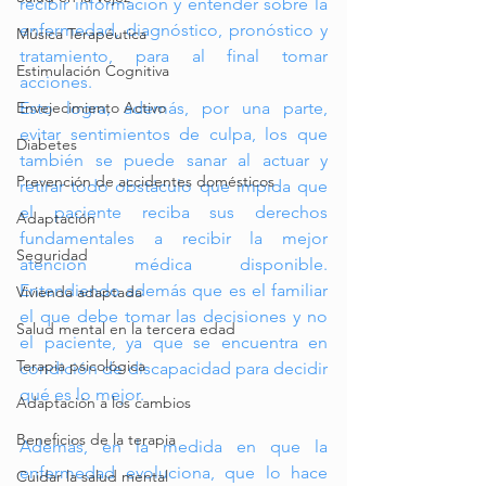
recibir información y entender sobre la 
enfermedad, diagnóstico, pronóstico y 
Música Terapéutica
tratamiento, para al final tomar 
Estimulación Cognitiva
acciones. 
Envejecimiento Activo
Esto logra, además, por una parte, 
evitar sentimientos de culpa, los que 
Diabetes
también se puede sanar al actuar y 
Prevención de accidentes domésticos
retirar todo obstáculo que impida que 
el paciente reciba sus derechos 
Adaptación
fundamentales a recibir la mejor 
Seguridad
atención médica disponible. 
Entendiendo además que es el familiar 
Vivienda adaptada
el que debe tomar las decisiones y no 
Salud mental en la tercera edad
el paciente, ya que se encuentra en 
Terapia psicológica
condición de discapacidad para decidir 
qué es lo mejor.
Adaptación a los cambios
Beneficios de la terapia
Además, en la medida en que la 
enfermedad evoluciona, que lo hace 
Cuidar la salud mental