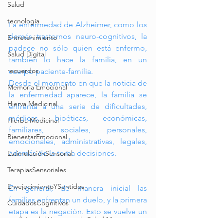
Salud
tecnología
La enfermedad de Alzheimer, como los 
demás trastornos neuro-cognitivos, la 
Entretenimiento
padece no sólo quien está enfermo, 
Salud Digital
también lo hace la familia, en un 
recuerdos
cuerpo paciente-familia. 
Desde el momento en que la noticia de 
Memoria Emocional
la enfermedad aparece, la familia se 
Hierva Medicinal
enfrenta a una serie de dificultades, 
médicas, bioéticas, económicas, 
Hierba Medicinal
familiares, sociales, personales, 
BienestarEmocional
emocionales, administrativas, legales, 
además de la toma decisiones. 
EstimulaciónSensorial
TerapiasSensoriales
EnvejecimientoYSentidos
En general, de manera inicial las 
familias enfrentan un duelo, y la primera 
CuidadosCognitivos
etapa es la negación. Esto se vuelve un 