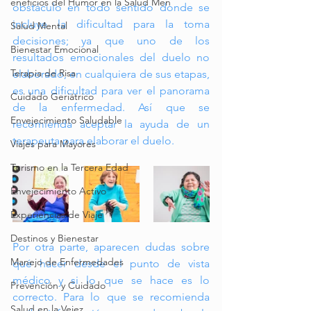
eneficios del Humor en la Salud Men
obstáculo en todo sentido donde se 
incluye la dificultad para la toma 
Salud Mental
decisiones; ya que uno de los 
Bienestar Emocional
resultados emocionales del duelo no 
Terapia de Risa
elaborado, en cualquiera de sus etapas, 
es una dificultad para ver el panorama 
Cuidado Geriátrico
de la enfermedad. Así que se 
Envejecimiento Saludable
recomienda aceptar la ayuda de un 
terapeuta para elaborar el duelo.
Viajes para Mayores
Turismo en la Tercera Edad
Envejecimiento Activo
Experiencias de Viaje
Destinos y Bienestar
Por otra parte, aparecen dudas sobre 
Manejo de Enfermedades
qué hacer desde el punto de vista 
médico y si lo que se hace es lo 
Prevención y Cuidado
correcto. Para lo que se recomienda 
Salud en la Vejez