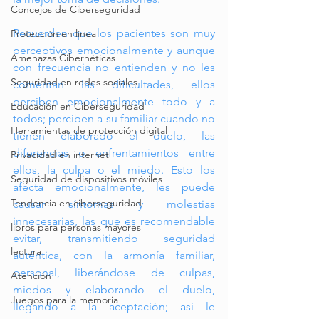
Concejos de Ciberseguridad
Recuerden que los pacientes son muy 
Protección en línea
perceptivos emocionalmente y aunque 
Amenazas Cibernéticas
con frecuencia no entienden y no les 
Seguridad en redes sociales
comentan las dificultades, ellos 
perciben emocionalmente todo y a 
Educación en Ciberseguridad
todos; perciben a su familiar cuando no 
Herramientas de protección digital
tienen elaborado el duelo, las 
diferencias o enfrentamientos entre 
Privacidad en internet
ellos, la culpa o el miedo. Esto los 
Seguridad de dispositivos móviles
afecta emocionalmente, les puede 
Tendencia en ciberseguridad
causar síntomas y molestias 
innecesarias, las que es recomendable 
libros para personas mayores
evitar, transmitiendo seguridad 
lectura
auténtica, con la armonía familiar, 
personal, liberándose de culpas, 
Atención
miedos y elaborando el duelo, 
Juegos para la memoria
llegando a la aceptación; así le 