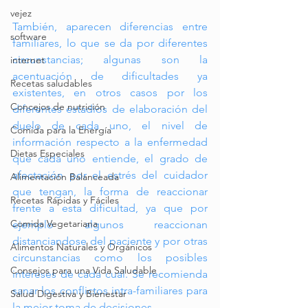
vejez
También, aparecen diferencias entre 
software
familiares, lo que se da por diferentes 
circunstancias; algunas son la 
internet
acentuación de dificultades ya 
Recetas saludables
existentes, en otros casos por los 
Concejos de nutrición
diferentes estadios de elaboración del 
duelo de cada uno, el nivel de 
Comida para la Energía
información respecto a la enfermedad 
Dietas Especiales
que cada uno entiende, el grado de 
afectación por el estrés del cuidador 
Alimentación Balanceada
que tengan, la forma de reaccionar 
Recetas Rápidas y Fáciles
frente a esta dificultad, ya que por 
Comida Vegetariana
ejemplo algunos reaccionan 
distanciandose del paciente y por otras 
Alimentos Naturales y Orgánicos
circunstancias como los posibles 
Consejos para una Vida Saludable
intereses de cada cual. Se recomienda 
sanar los conflictos intra-familiares para 
Salud Digestiva y Bienestar
la mejor toma de decisiones. 