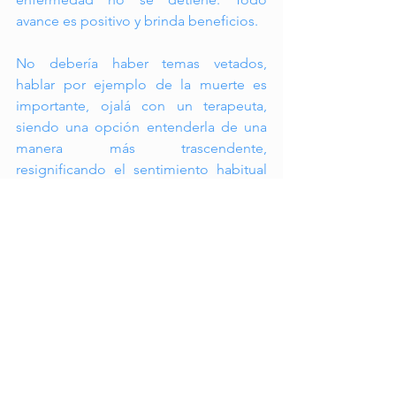
avance es positivo y brinda beneficios.
No debería haber temas vetados, 
hablar por ejemplo de la muerte es 
importante, ojalá con un terapeuta, 
siendo una opción entenderla de una 
manera más trascendente, 
resignificando el sentimiento habitual 
de dolor y sufrimiento, aceptando que 
nuestra vida física es finita de la manera 
que la entendemos, pero nuestra forma 
espiritual permanece y lo hacemos 
también a través de nuestras acciones y 
familia, permaneciendo en el corazón 
de nuestros seres queridos. A la vida le 
sigue más vida.