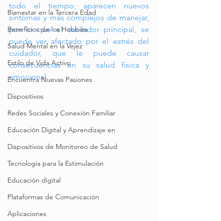
todo el tiempo; aparecen nuevos 
Bienestar en la Tercera Edad
síntomas y más complejos de manejar, 
Beneficios de los Hobbies
por lo que el cuidador principal, se 
puede ver afectado por el estrés del 
Salud Mental en la Vejez
cuidador, que le puede causar 
Estilo de Vida Activo
consecuencias en su salud física y 
emocional.
Encuentra Nuevas Pasiones
Dispositivos
Redes Sociales y Conexión Familiar
Educación Digital y Aprendizaje en
Dispositivos de Monitoreo de Salud
Tecnología para la Estimulación
Educación digital
Plataformas de Comunicación
Aplicaciones