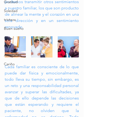
podemos transmitir otros sentimientos 
Gratitud
a nuestro familiar, los que son producto 
Soledad
de alinear la mente y el corazón en una 
tristeza
sola dirección y en un sentimiento 
renovado.
Buen sueño
cine
Peliculas
Amistades
Cariño
Cada familiar es consciente de lo que 
puede dar física y emocionalmente, 
todo lleva su tiempo, sin embargo, es 
un reto y una responsabilidad personal 
avanzar y superar las dificultades, ya 
que de ello depende las decisiones 
que están esperando y requiere el 
paciente, no olviden que la 
enfermedad no se detiene. Todo 