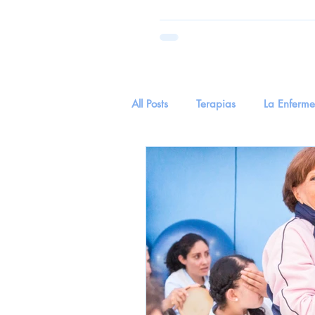
All Posts
Terapias
La Enferm
Parkinson
Salud
tecnol
Hierva Medicinal
Hierba Me
EnvejecimientoYSentidos
Cu