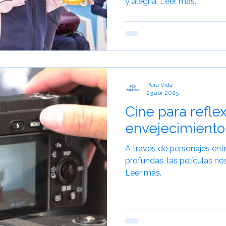
y alegría. Leer más.
a de Risa
Cuidado Geriátrico
Envejecimiento Saludable
Envejecimiento Activo
Experiencias de Viaje
Pura Vida
23 abr 2025
Cine para refle
envejecimiento 
A través de personajes ent
profundas, las películas nos
Leer más.