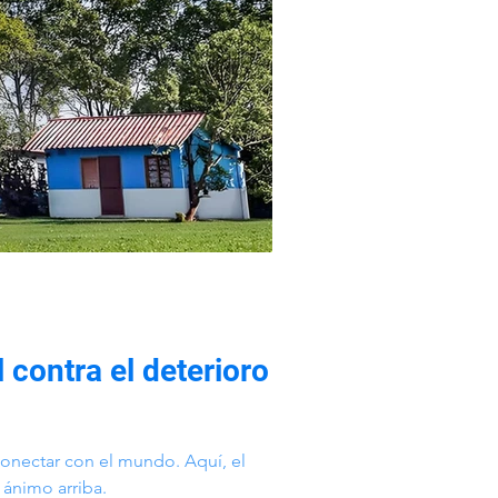
 contra el deterioro
onectar con el mundo. Aquí, el
 ánimo arriba.