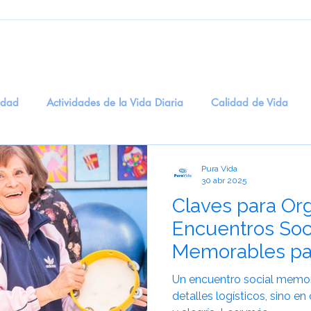
edad
Actividades de la Vida Diaria
Calidad de Vida
ogía
Entretenimiento
Salud Digital
recuerdos
M
Pura Vida
30 abr 2025
Claves para Or
dicinal
BienestarEmocional
EstimulaciónSensorial
T
Encuentros Soc
Memorables pa
idadosCognitivos
eneficios del Humor en la Salud Men
S
Mayores
Un encuentro social memor
detalles logísticos, sino e