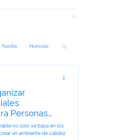
Familia
Nutrición
emoria Emocional
ganizar
erapiasSensoriales
iales
ra Personas
alud Mental
able no solo se basa en los
n crear un ambiente de calidez