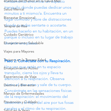
eneficios del Humor en la Salud Men
fundamental encontrar un espacio 
tranquilo donde puedas dedicar unos 
Salud Mental
minutos a ti mismo/a. Encuentra un 
Bienestar Emocional
lugar cómodo y libre de distracciones 
donde puedas sentarte o acostarte. 
Terapia de Risa
Puedes hacerlo en tu habitación, en un 
Cuidado Geriátrico
parque o incluso en tu lugar de trabajo 
durante una pausa.
Envejecimiento Saludable
Viajes para Mayores
Turismo en la Tercera Edad
Paso 2: Conéctate con tu Respiración.
Una vez que estés en tu espacio 
Envejecimiento Activo
tranquilo, cierra los ojos y lleva tu 
Experiencias de Viaje
atención a tu respiración. Observa 
cómo el aire entra y sale de tu cuerpo. 
Destinos y Bienestar
Concéntrate en las sensaciones físicas 
Manejo de Enfermedades
de la respiración: el movimiento del 
Prevención y Cuidado
abdomen, el flujo del aire por tus fosas 
nasales y el ritmo de tu respiración.
Salud en la Vejez