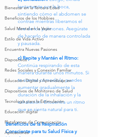
lentamente por la boca, 
Bienestar en la Tercera Edad
sintiendo cómo el abdomen se 
Beneficios de los Hobbies
contrae mientras liberamos el 
aire de los pulmones. Asegúrate 
Salud Mental en la Vejez
de hacerlo de manera controlada 
Estilo de Vida Activo
y pausada.
Encuentra Nuevas Pasiones
c) Repite y Mantén el Ritmo:
Dispositivos
Continúa respirando de esta 
Redes Sociales y Conexión Familiar
manera durante unos minutos. Si 
te sientes cómodo/a, puedes 
Educación Digital y Aprendizaje en
aumentar gradualmente la 
Dispositivos de Monitoreo de Salud
duración de la inhalación y la 
Tecnología para la Estimulación
exhalación. Encuentra un ritmo 
que se sienta natural para ti.
Educación digital
Plataformas de Comunicación
Beneficios de la Respiración 
Consciente para tu Salud Física y 
Aplicaciones