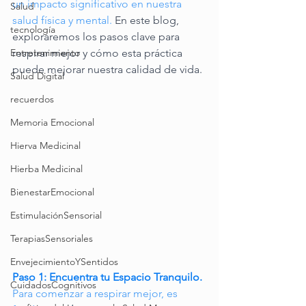
un impacto significativo en nuestra 
Salud
salud física y mental. 
En este blog, 
tecnología
exploraremos los pasos clave para 
Entretenimiento
respirar mejor y cómo esta práctica 
puede mejorar nuestra calidad de vida.
Salud Digital
recuerdos
Memoria Emocional
Hierva Medicinal
Hierba Medicinal
BienestarEmocional
EstimulaciónSensorial
TerapiasSensoriales
EnvejecimientoYSentidos
Paso 1: Encuentra tu Espacio Tranquilo.
CuidadosCognitivos
Para comenzar a respirar mejor, es 