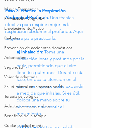
Música Terapéutica
Paso 3: Practica la Respiración 
Abdominal Profunda.
Una técnica 
Estimulación Cognitiva
efectiva para respirar mejor es la 
Envejecimiento Activo
respiración abdominal profunda. Aquí 
te guiaré para practicarla:
Diabetes
Prevención de accidentes domésticos
a) Inhalación:
Toma una 
Adaptación
inhalación lenta y profunda por la 
nariz, permitiendo que el aire 
Seguridad
llene tus pulmones. Durante esta 
Vivienda adaptada
fase, enfoca tu atención en el 
abdomen, que se debe expandir 
Salud mental en la tercera edad
a medida que inhalas. Si es útil, 
Terapia psicológica
coloca una mano sobre tu 
Adaptación a los cambios
abdomen para sentir el 
movimiento.
Beneficios de la terapia
Cuidar la salud mental
b) Exhalación:
 Luego, exhala 