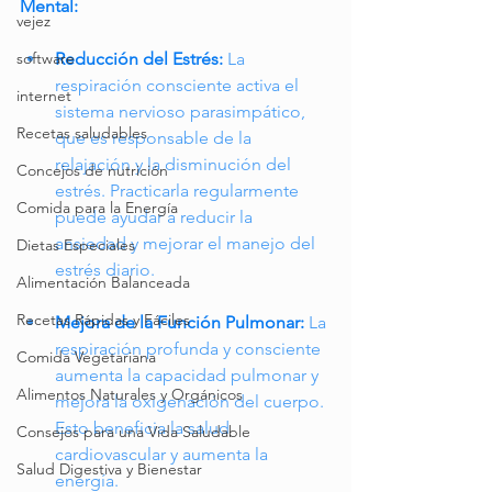
Mental:
vejez
Reducción del Estrés:
 La 
software
respiración consciente activa el 
internet
sistema nervioso parasimpático, 
Recetas saludables
que es responsable de la 
relajación y la disminución del 
Concejos de nutrición
estrés. Practicarla regularmente 
Comida para la Energía
puede ayudar a reducir la 
ansiedad y mejorar el manejo del 
Dietas Especiales
estrés diario.
Alimentación Balanceada
Recetas Rápidas y Fáciles
Mejora de la Función Pulmonar:
La 
respiración profunda y consciente 
Comida Vegetariana
aumenta la capacidad pulmonar y 
Alimentos Naturales y Orgánicos
mejora la oxigenación del cuerpo. 
Esto beneficia la salud 
Consejos para una Vida Saludable
cardiovascular y aumenta la 
Salud Digestiva y Bienestar
energía.