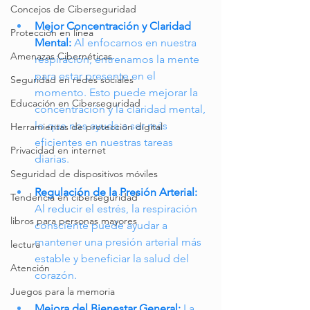
Concejos de Ciberseguridad
Mejor Concentración y Claridad 
Protección en línea
Mental:
Al enfocarnos en nuestra 
Amenazas Cibernéticas
respiración, entrenamos la mente 
para estar presente en el 
Seguridad en redes sociales
momento. Esto puede mejorar la 
Educación en Ciberseguridad
concentración y la claridad mental, 
lo que nos ayuda a ser más 
Herramientas de protección digital
eficientes en nuestras tareas 
Privacidad en internet
diarias.
Seguridad de dispositivos móviles
Regulación de la Presión Arterial:
Tendencia en ciberseguridad
Al reducir el estrés, la respiración 
libros para personas mayores
consciente puede ayudar a 
mantener una presión arterial más 
lectura
estable y beneficiar la salud del 
Atención
corazón.
Juegos para la memoria
Mejora del Bienestar General:
La 