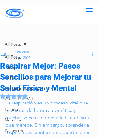
Entrada
All Posts
Pura Vida
All Posts
24 jul 2023
Respirar Mejor: Pasos
Terapias
Sencillos para Mejorar tu
La Enfermedad
Salud Física y Mental
Actividades de la Vida Diaria
Obtuvo NaN de 5 estrellas.
Calidad de Vida
La respiración es un proceso vital que 
Familia
hacemos de forma automática y 
muchas veces sin prestarle la atención 
Nutrición
que merece. Sin embargo, aprender a 
Parkinson
respirar conscientemente puede tener 