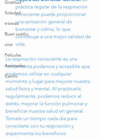
Gratitud
práctica regular de la respiración 
Soledad
consciente puede proporcionar 
una sensación general de 
tristeza
bienestar y calma, lo que 
Buen sueño
contribuye a una mejor calidad de 
vida.
cine
Peliculas
La respiración consciente es una 
Amistades
herramienta poderosa y accesible que 
podemos utilizar en cualquier 
Cariño
momento y lugar para mejorar nuestra 
salud física y mental. Al practicarla 
regularmente, podemos reducir el 
estrés, mejorar la función pulmonar y 
beneficiar nuestra salud en general. 
Tómate un tiempo cada día para 
conectarte con tu respiración y 
experimenta los beneficios 