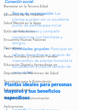
Conexión social:
Bienestar en la Tercera Edad
Temas de conversación:
 Las 
Beneficios de los Hobbies
plantas pueden ser un excelente 
Salud Mental en la Vejez
punto de partida para iniciar 
conversaciones y compartir 
Estilo de Vida Activo
experiencias con familiares y 
Encuentra Nuevas Pasiones
amigos.
Dispositivos
Actividades grupales:
 Participar en 
talleres de jardinería o grupos de 
Redes Sociales y Conexión Familiar
intercambio de plantas fomenta la 
Educación Digital y Aprendizaje en
socialización y crea un sentido de 
comunidad.
Dispositivos de Monitoreo de Salud
Tecnología para la Estimulación
Plantas ideales para personas 
Educación digital
mayores y sus beneficios 
específicos
Plataformas de Comunicación
Aplicaciones
Lavanda:
 Conocida por sus 