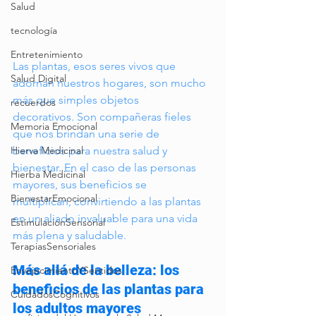
Salud
tecnología
Entretenimiento
Las plantas, esos seres vivos que 
Salud Digital
adornan nuestros hogares, son mucho 
más que simples objetos 
recuerdos
decorativos. Son compañeras fieles 
Memoria Emocional
que nos brindan una serie de 
beneficios para nuestra salud y 
Hierva Medicinal
bienestar. En el caso de las personas 
Hierba Medicinal
mayores, sus beneficios se 
BienestarEmocional
multiplican, convirtiendo a las plantas 
en un aliado invaluable para una vida 
EstimulaciónSensorial
más plena y saludable.
TerapiasSensoriales
Más allá de la belleza: los 
EnvejecimientoYSentidos
beneficios de las plantas para 
CuidadosCognitivos
los adultos mayores