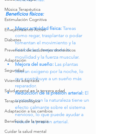
Música Terapéutica
Beneficios físicos:
Estimulación Cognitiva
Mayor actividad física:
 Tareas 
Envejecimiento Activo
como regar, trasplantar o podar 
Diabetes
fomentan el movimiento y la 
flexibilidad, mejorando la 
Prevención de accidentes domésticos
movilidad y la fuerza muscular.
Adaptación
Mejora del sueño:
 Las plantas 
Seguridad
liberan oxígeno por la noche, lo 
que contribuye a un sueño más 
Vivienda adaptada
reparador.
Salud mental en la tercera edad
Reducción de la presión arterial:
 El 
contacto con la naturaleza tiene un 
Terapia psicológica
efecto calmante sobre el sistema 
Adaptación a los cambios
nervioso, lo que puede ayudar a 
Beneficios de la terapia
reducir la presión arterial.
Cuidar la salud mental