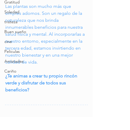
Gratitud
Las plantas son mucho más que 
Soledad
simples adornos. Son un regalo de la 
naturaleza que nos brinda 
tristeza
innumerables beneficios para nuestra 
Buen sueño
salud física y mental. Al incorporarlas a 
nuestro entorno, especialmente en la 
cine
tercera edad, estamos invirtiendo en 
Peliculas
nuestro bienestar y en una mejor 
Amistades
calidad de vida.
Cariño
¿Te animas a crear tu propio rincón 
verde y disfrutar de todos sus 
beneficios?