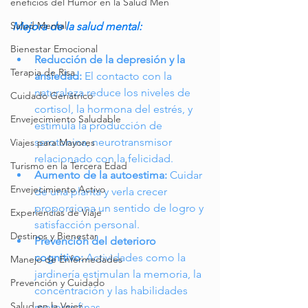
eneficios del Humor en la Salud Men
Salud Mental
Mejora de la salud mental:
Bienestar Emocional
Reducción de la depresión y la 
Terapia de Risa
ansiedad:
 El contacto con la 
naturaleza reduce los niveles de 
Cuidado Geriátrico
cortisol, la hormona del estrés, y 
Envejecimiento Saludable
estimula la producción de 
serotonina, neurotransmisor 
Viajes para Mayores
relacionado con la felicidad.
Turismo en la Tercera Edad
Aumento de la autoestima:
 Cuidar 
Envejecimiento Activo
de una planta y verla crecer 
proporciona un sentido de logro y 
Experiencias de Viaje
satisfacción personal.
Destinos y Bienestar
Prevención del deterioro 
cognitivo:
 Actividades como la 
Manejo de Enfermedades
jardinería estimulan la memoria, la 
Prevención y Cuidado
concentración y las habilidades 
Salud en la Vejez
motoras finas.