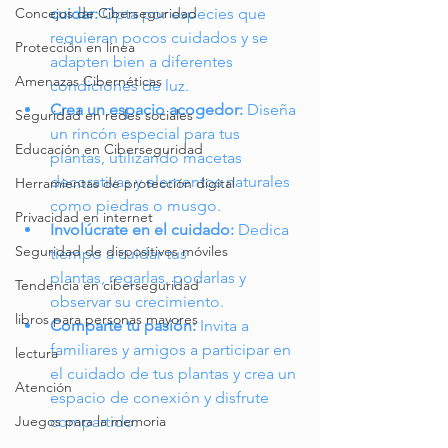
cuidar:
 Opta por especies que 
Concejos de Ciberseguridad
requieran pocos cuidados y se 
Protección en línea
adapten bien a diferentes 
Amenazas Cibernéticas
condiciones de luz.
Crea un espacio acogedor:
 Diseña 
Seguridad en redes sociales
un rincón especial para tus 
Educación en Ciberseguridad
plantas, utilizando macetas 
decorativas y elementos naturales 
Herramientas de protección digital
como piedras o musgo.
Privacidad en internet
Involúcrate en el cuidado:
 Dedica 
Seguridad de dispositivos móviles
tiempo a cuidar tus 
plantas, regarlas, podarlas y 
Tendencia en ciberseguridad
observar su crecimiento.
libros para personas mayores
Comparte tu pasión:
 Invita a 
familiares y amigos a participar en 
lectura
el cuidado de tus plantas y crea un 
Atención
espacio de conexión y disfrute 
compartido.
Juegos para la memoria