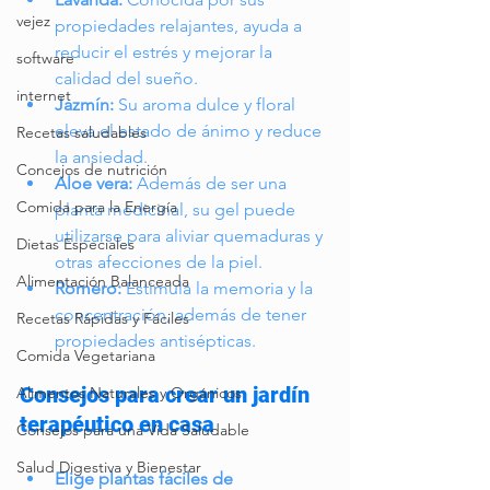
vejez
propiedades relajantes, ayuda a 
reducir el estrés y mejorar la 
software
calidad del sueño.
internet
Jazmín:
 Su aroma dulce y floral 
eleva el estado de ánimo y reduce 
Recetas saludables
la ansiedad.
Concejos de nutrición
Aloe vera:
 Además de ser una 
Comida para la Energía
planta medicinal, su gel puede 
utilizarse para aliviar quemaduras y 
Dietas Especiales
otras afecciones de la piel.
Alimentación Balanceada
Romero:
 Estimula la memoria y la 
concentración, además de tener 
Recetas Rápidas y Fáciles
propiedades antisépticas.
Comida Vegetariana
Consejos para crear un jardín 
Alimentos Naturales y Orgánicos
terapéutico en casa
Consejos para una Vida Saludable
Salud Digestiva y Bienestar
Elige plantas fáciles de 