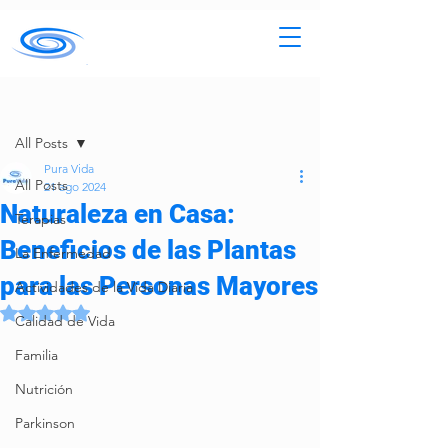
Entrada
All Posts
Pura Vida
All Posts
21 ago 2024
Naturaleza en Casa:
Terapias
Beneficios de las Plantas
La Enfermedad
para las Personas Mayores
Actividades de la Vida Diaria
Obtuvo NaN de 5 estrellas.
Calidad de Vida
Familia
Nutrición
Parkinson