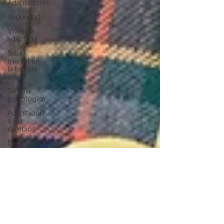
Adaptación
Seguridad
Vivienda
adaptada
Salud
mental en
la tercera
edad
Terapia
psicológica
Adaptación
a los
cambios
Beneficios
de la
terapia
Cuidar la
salud
mental
Bienestar
en la
Tercera