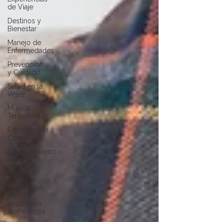
de Viaje
Destinos y
Bienestar
Manejo de
Enfermedades
Prevención
y Cuidado
Salud en la
Vejez
Música
Terapéutica
Estimulación
Cognitiva
Envejecimiento
Activo
Diabetes
Prevención
de
accidentes
domésticos