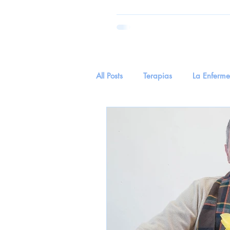
All Posts
Terapias
La Enferm
Parkinson
Salud
tecnol
Hierva Medicinal
Hierba Me
EnvejecimientoYSentidos
Cu