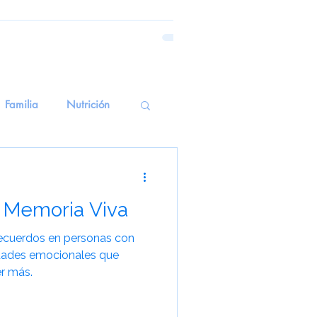
Familia
Nutrición
emoria Emocional
 Memoria Viva
erapiasSensoriales
cuerdos en personas con
dades emocionales que
r más.
alud Mental