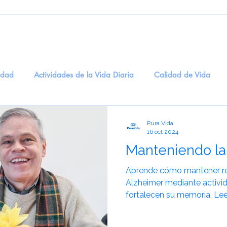
edad
Actividades de la Vida Diaria
Calidad de Vida
ogía
Entretenimiento
Salud Digital
recuerdos
M
Pura Vida
16 oct 2024
Manteniendo la
dicinal
BienestarEmocional
EstimulaciónSensorial
T
Aprende cómo mantener re
Alzheimer mediante activi
fortalecen su memoria. Lee
idadosCognitivos
eneficios del Humor en la Salud Men
S