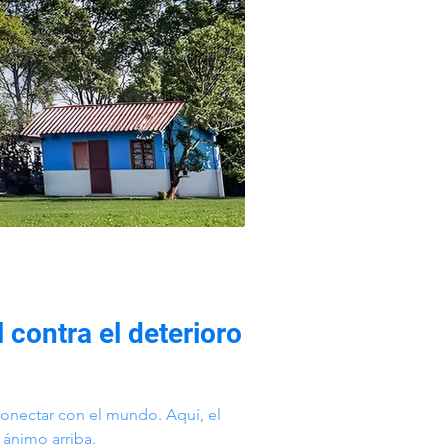
 contra el deterioro
onectar con el mundo. Aquí, el
 ánimo arriba.