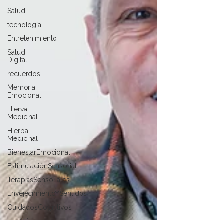
Salud
tecnología
Entretenimiento
Salud
Digital
recuerdos
Memoria
Emocional
Hierva
Medicinal
Hierba
Medicinal
BienestarEmocional
EstimulaciónSensorial
TerapiasSensoriales
EnvejecimientoYSentidos
CuidadosCognitivos