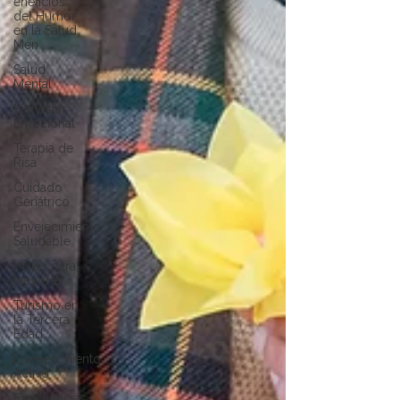
eneficios
del Humor
en la Salud
Men
Salud
Mental
Bienestar
Emocional
Terapia de
Risa
Cuidado
Geriátrico
Envejecimiento
Saludable
Viajes para
Mayores
Turismo en
la Tercera
Edad
Envejecimiento
Activo
Experiencias