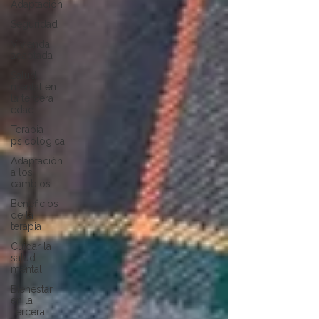
Adaptación
Seguridad
Vivienda
adaptada
Salud
mental en
la tercera
edad
Terapia
psicológica
Adaptación
a los
cambios
Beneficios
de la
terapia
Cuidar la
salud
mental
Bienestar
en la
Tercera