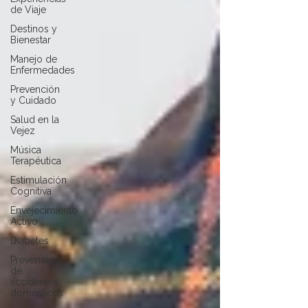
de Viaje
Destinos y
Bienestar
Manejo de
Enfermedades
Prevención
y Cuidado
Salud en la
Vejez
Música
Terapéutica
Estimulación
Cognitiva
Envejecimiento
Activo
Diabetes
Prevención
de
accidentes
domésticos