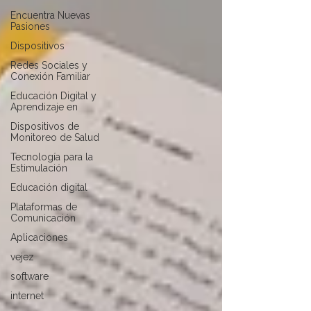
Encuentra Nuevas
Pasiones
Dispositivos
Redes Sociales y
Conexión Familiar
Educación Digital y
Aprendizaje en
Dispositivos de
Monitoreo de Salud
Tecnología para la
Estimulación
Educación digital
Plataformas de
Comunicación
Aplicaciones
vejez
software
internet