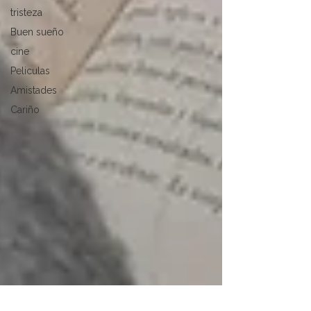
tristeza
Buen sueño
cine
Peliculas
Amistades
Cariño