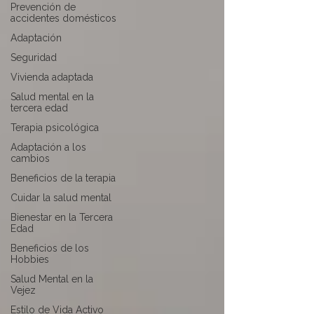
Prevención de
accidentes domésticos
Adaptación
Seguridad
Vivienda adaptada
Salud mental en la
tercera edad
Terapia psicológica
Adaptación a los
cambios
Beneficios de la terapia
Cuidar la salud mental
Bienestar en la Tercera
Edad
Beneficios de los
Hobbies
Salud Mental en la
Vejez
Estilo de Vida Activo