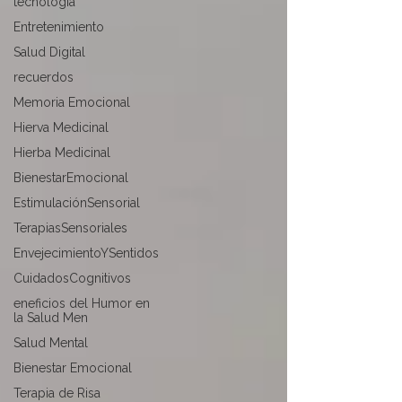
tecnología
Entretenimiento
Salud Digital
recuerdos
Memoria Emocional
Hierva Medicinal
Hierba Medicinal
BienestarEmocional
EstimulaciónSensorial
TerapiasSensoriales
EnvejecimientoYSentidos
CuidadosCognitivos
eneficios del Humor en
la Salud Men
Salud Mental
Bienestar Emocional
Terapia de Risa