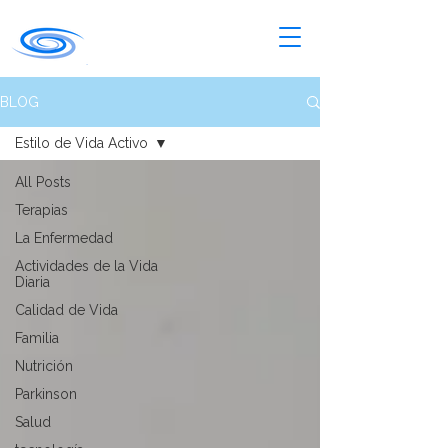
BLOG
Estilo de Vida Activo
All Posts
Terapias
La Enfermedad
Actividades de la Vida
Diaria
Calidad de Vida
Familia
Nutrición
Parkinson
Salud