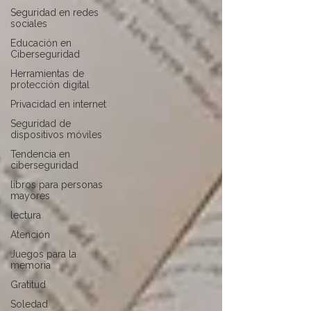
Seguridad en redes
sociales
Educación en
Ciberseguridad
Herramientas de
protección digital
Privacidad en internet
Seguridad de
dispositivos móviles
Tendencia en
ciberseguridad
libros para personas
mayores
lectura
Atención
Juegos para la
memoria
Gratitud
Soledad