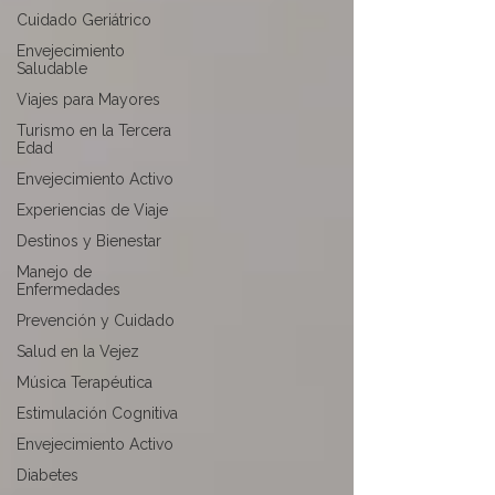
Cuidado Geriátrico
Envejecimiento
Saludable
Viajes para Mayores
Turismo en la Tercera
Edad
Envejecimiento Activo
Experiencias de Viaje
Destinos y Bienestar
Manejo de
Enfermedades
Prevención y Cuidado
Salud en la Vejez
Música Terapéutica
Estimulación Cognitiva
Envejecimiento Activo
Diabetes