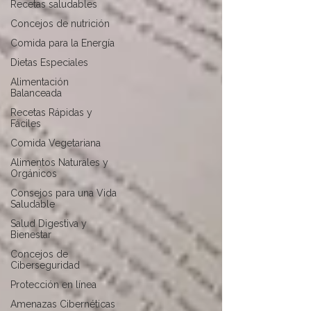
Recetas saludables
Concejos de nutrición
Comida para la Energía
Dietas Especiales
Alimentación
Balanceada
Recetas Rápidas y
Fáciles
Comida Vegetariana
Alimentos Naturales y
Orgánicos
Consejos para una Vida
Saludable
Salud Digestiva y
Bienestar
Concejos de
Ciberseguridad
Protección en línea
Amenazas Cibernéticas