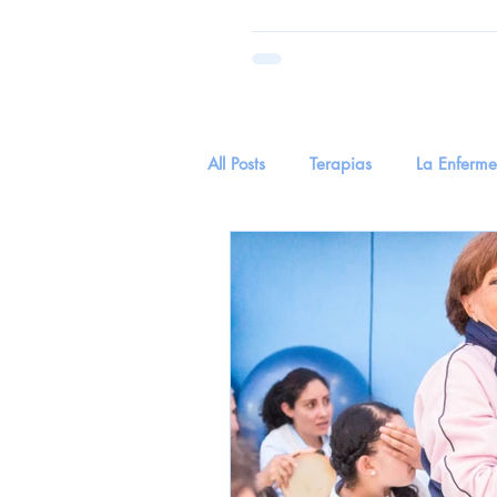
All Posts
Terapias
La Enferm
Parkinson
Salud
tecnol
Hierva Medicinal
Hierba Me
EnvejecimientoYSentidos
Cu