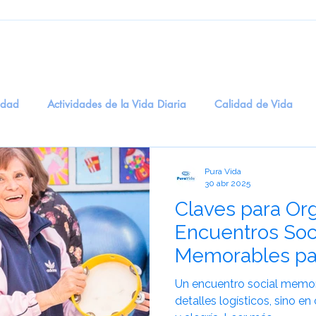
edad
Actividades de la Vida Diaria
Calidad de Vida
ogía
Entretenimiento
Salud Digital
recuerdos
M
Pura Vida
30 abr 2025
Claves para Or
dicinal
BienestarEmocional
EstimulaciónSensorial
T
Encuentros Soc
Memorables pa
idadosCognitivos
eneficios del Humor en la Salud Men
S
Mayores
Un encuentro social memor
detalles logísticos, sino e