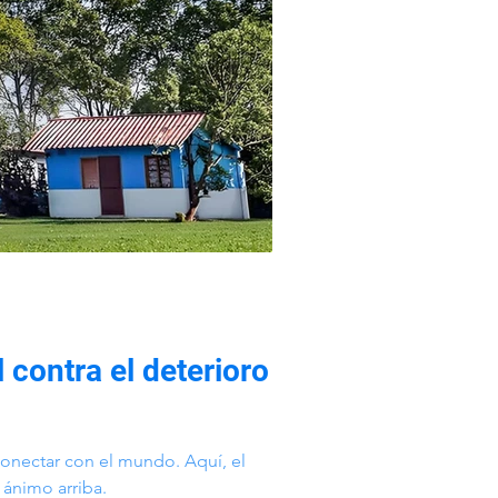
 contra el deterioro
onectar con el mundo. Aquí, el
 ánimo arriba.