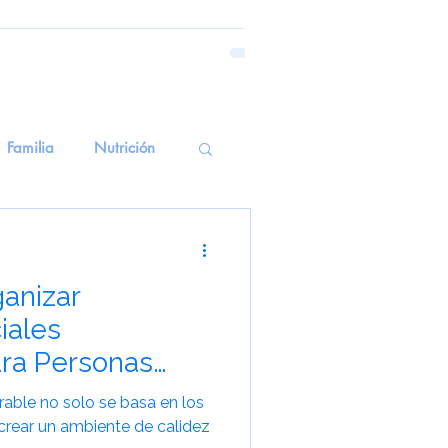
Familia
Nutrición
emoria Emocional
ganizar
erapiasSensoriales
iales
ra Personas
alud Mental
able no solo se basa en los
n crear un ambiente de calidez