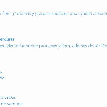
en fibra, proteínas y grasas saludables que ayudan a mant
Verduras
excelente fuente de proteínas y fibra, además de ser fáci
as
ada
o
o picados
o de verduras