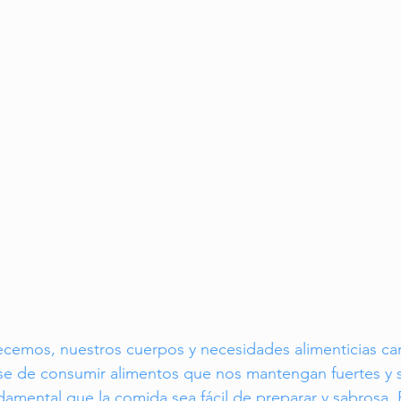
to Saludable
Viajes para Mayores
Turismo en la Tercera Edad
cemos, nuestros cuerpos y necesidades alimenticias ca
se de consumir alimentos que nos mantengan fuertes y s
amental que la comida sea fácil de preparar y sabrosa. 