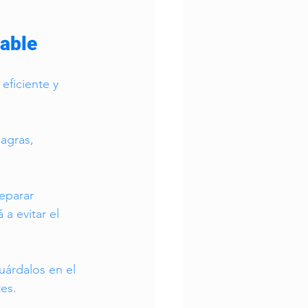
dable
eficiente y 
agras, 
eparar 
a evitar el 
uárdalos en el 
tes.