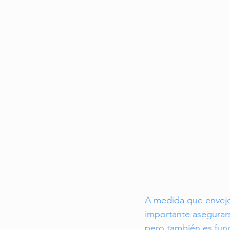
Cuidado Geriátrico
Envejecimien
Experiencias de Viaje
A medida que enveje
importante asegurar
pero también es fund