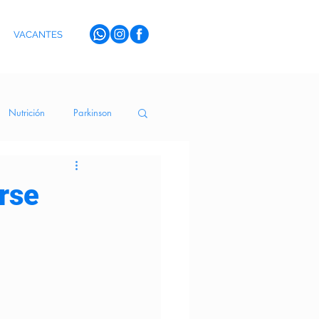
VACANTES
Nutrición
Parkinson
erva Medicinal
rse
toYSentidos
Terapia de Risa