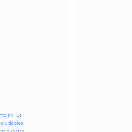
Envejecimiento Activo
mbian. Es 
aludables, 
En nuestra 