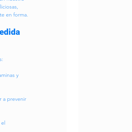
iciosas, 
te en forma.
edida 
s:
aminas y 
 a prevenir 
el 