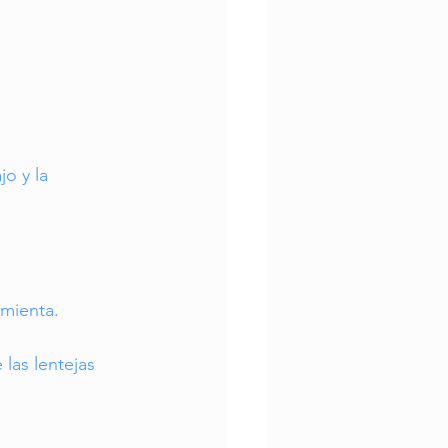
jo y la 
imienta.
as lentejas 