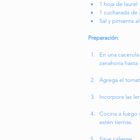
1 hoja de laurel
1 cucharada de a
Sal y pimienta a
Preparación
:
En una cacerola g
zanahoria hasta 
Agrega el tomat
Incorpora las len
Cocina a fuego 
estén tiernas.
Sirve caliente.