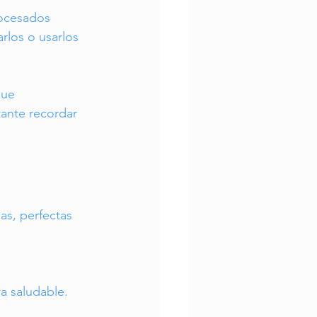
rocesados 
rlos o usarlos 
que 
ante recordar 
as, perfectas 
ra saludable.