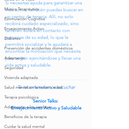
Si necesitas ayuda para garantizar una 
Música Terapéutica
vida activa, también puedes buscar en 
un centro de terapia. Allí, no solo 
Estimulación Cognitiva
recibirá cuidado especializado, sino 
Envejecimiento Activo
también estará en contacto con 
personas de su edad, lo que le 
Diabetes
permitirá socializar y le ayudará a 
Prevención de accidentes domésticos
encontrar la motivación que necesita 
para seguir ejercitándose y llevar una 
Adaptación
vida activa y saludable.
Seguridad
Vivienda adaptada
Te recomendamos escuchar
Salud mental en la tercera edad
Terapia psicológica
Senior Talks: 
Adaptación a los cambios
Envejecimiento Activo y Saludable
Beneficios de la terapia
Cuidar la salud mental