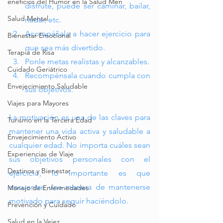
eneficios del Humor en la Salud Men
disfrute, puede ser caminar, bailar, 
Salud Mental
nadar, etc. 
Acompáñala a hacer ejercicio para 
Bienestar Emocional
que sea más divertido. 
Terapia de Risa
Ponle metas realistas y alcanzables. 
Cuidado Geriátrico
Recompénsala cuando cumpla con 
Envejecimiento Saludable
sus objetivos.
Viajes para Mayores
La motivación es una de las claves para 
Turismo en la Tercera Edad
mantener una vida activa y saludable a 
Envejecimiento Activo
cualquier edad. No importa cuáles sean 
Experiencias de Viaje
sus objetivos personales con el 
Destinos y Bienestar
ejercicio, lo importante es que 
encuentre una manera de mantenerse 
Manejo de Enfermedades
motivado para seguir haciéndolo. 
Prevención y Cuidado
Salud en la Vejez