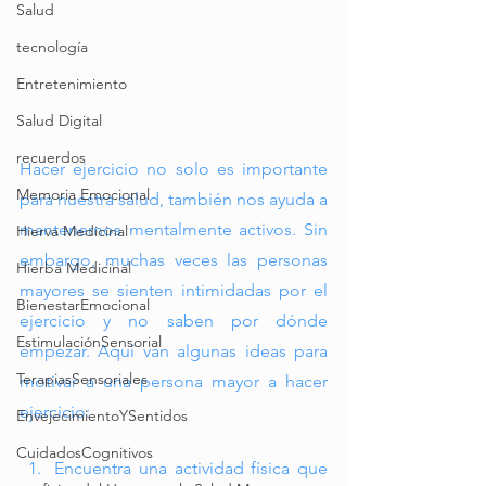
Salud
tecnología
Entretenimiento
Salud Digital
recuerdos
Hacer ejercicio no solo es importante 
Memoria Emocional
para nuestra salud, también nos ayuda a 
mantenernos mentalmente activos. Sin 
Hierva Medicinal
embargo, muchas veces las personas 
Hierba Medicinal
mayores se sienten intimidadas por el 
BienestarEmocional
ejercicio y no saben por dónde 
EstimulaciónSensorial
empezar. Aquí van algunas ideas para 
TerapiasSensoriales
motivar a una persona mayor a hacer 
ejercicio:
EnvejecimientoYSentidos
CuidadosCognitivos
Encuentra una actividad física que 