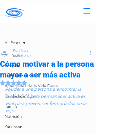
Entrada
All Posts
Pura Vida
All Posts
21 feb 2023
Cómo motivar a la persona
Terapias
mayor a ser más activa
La Enfermedad
Obtuvo NaN de 5 estrellas.
Actividades de la Vida Diaria
Ayudar a una persona a encontrar la 
Calidad de Vida
motivación para permanecer activa es 
vital para prevenir enfermedades en la 
Familia
vejez.
Nutrición
Parkinson