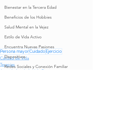
Bienestar en la Tercera Edad
Beneficios de los Hobbies
Salud Mental en la Vejez
Estilo de Vida Activo
Encuentra Nuevas Pasiones
Persona mayor
Cuidado
Ejercicio
Dispositivos
Calidad de Vida
Terapias
Redes Sociales y Conexión Familiar
Actividades de la Vida Diaria
Educación Digital y Aprendizaje en
Dispositivos de Monitoreo de Salud
Tecnología para la Estimulación
Educación digital
Plataformas de Comunicación
Comentarios
0.0 / 5 (0)
Aplicaciones