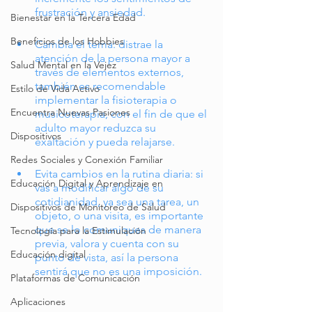
frustración y ansiedad.
Bienestar en la Tercera Edad
Beneficios de los Hobbies
Cambia el tema: distrae la 
atención de la persona mayor a 
Salud Mental en la Vejez
través de elementos externos, 
también es recomendable 
Estilo de Vida Activo
implementar la fisioterapia o 
Encuentra Nuevas Pasiones
musicoterapia, con el fin de que el 
adulto mayor reduzca su 
Dispositivos
exaltación y pueda relajarse.
Redes Sociales y Conexión Familiar
Evita cambios en la rutina diaria: si 
Educación Digital y Aprendizaje en
vas a modificar algo de su 
cotidianidad, ya sea una tarea, un 
Dispositivos de Monitoreo de Salud
objeto, o una visita, es importante 
que se lo comuniques de manera 
Tecnología para la Estimulación
previa, valora y cuenta con su 
Educación digital
punto de vista, así la persona 
sentirá que no es una imposición. 
Plataformas de Comunicación
Aplicaciones