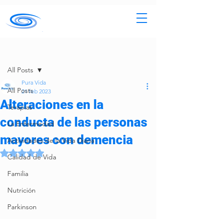
Entrada
All Posts
Pura Vida
All Posts
21 feb 2023
Alteraciones en la
Terapias
conducta de las personas
La Enfermedad
mayores con demencia
Actividades de la Vida Diaria
Obtuvo NaN de 5 estrellas.
Calidad de Vida
Familia
Nutrición
Parkinson