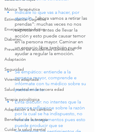
Música Terapéutica
Indícale lo que vas a hacer, por 
ejemplo
, "ahora vamos a retirar las 
Estimulación Cognitiva
prendas": muchas veces no nos 
Envejecimiento Activo
expresamos  antes de llevar la 
acción y esto puede causar temor 
Diabetes
en la persona mayor. Caminar en 
un espacio libre también puede 
Prevención de accidentes domésticos
ayudar a regular la emoción.
Adaptación
Seguridad
Sé empático: entiende a la 
persona mayor, comprende e 
Vivienda adaptada
infórmate con tu médico sobre su 
padecimiento.
Salud mental en la tercera edad
Terapia psicológica
Evita discutir: no intentes que la 
persona reflexione sobre la razón 
Adaptación a los cambios
por la cual se ha indispuesto, no 
refutes sus argumentos pues esto 
Beneficios de la terapia
puede producir que se 
Cuidar la salud mental
incremente los sentimientos de 