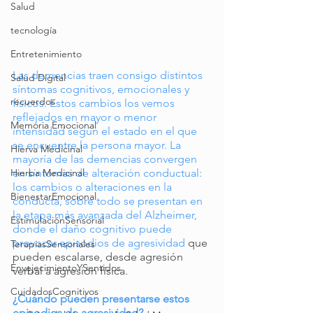
Salud
tecnología
Entretenimiento
Las demencias traen consigo distintos 
Salud Digital
síntomas cognitivos, emocionales y 
recuerdos
físicos. Estos cambios los vemos 
reflejados en mayor o menor 
Memoria Emocional
intensidad según el estado en el que 
se encuentre la persona mayor. La 
Hierva Medicinal
mayoría de las demencias convergen 
en síntomas de alteración conductual: 
Hierba Medicinal
los cambios o alteraciones en la 
BienestarEmocional
conducta, sobre todo se presentan en 
la etapa más avanzada del Alzheimer, 
EstimulaciónSensorial
donde el daño cognitivo puede 
provocar episodios de agresividad 
que 
TerapiasSensoriales
pueden escalarse, desde agresión 
EnvejecimientoYSentidos
verbal a agresión física.
CuidadosCognitivos
¿Cuándo pueden presentarse estos 
episodios de agresividad?