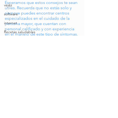
Esperamos que estos consejos te sean 
vejez
útiles. Recuerda que no estás solo y 
siempre puedes encontrar centros 
software
especializados en el cuidado de la 
internet
persona mayor, que cuentan con 
personal calificado y con experiencia 
Recetas saludables
en el manejo de este tipo de síntomas. 
Si la agresividad se convierte en un 
Concejos de nutrición
episodio recurrente, acude al médico 
tratante para recibir la ayuda 
Comida para la Energía
pertinente.  
Dietas Especiales
Alimentación Balanceada
Recetas Rápidas y Fáciles
Comida Vegetariana
Alimentos Naturales y Orgánicos
Consejos para una Vida Saludable
Salud Digestiva y Bienestar