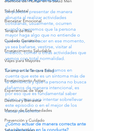
eneficios del Humor en la Salud Men
Salud Mental
Se pueden presentar de manera 
abrupta al realizar actividades 
Bienestar Emocional
cotidianas, usualmente, ocurren 
cuando queremos que la persona 
Terapia de Risa
mayor haga algo que no entiende o 
que no quiera hacer en ese momento, 
Cuidado Geriátrico
ya sea bañarse, vestirse, visitar al 
Envejecimiento Saludable
médico, comer u otras actividades que 
vemos con total normalidad. 
Viajes para Mayores
Es importante que tengamos en 
Turismo en la Tercera Edad
cuenta que este es un síntoma más de 
Envejecimiento Activo
la demencia y que la persona no busca 
dañarnos de manera intencional, es 
Experiencias de Viaje
por eso que es fundamental saber 
cómo actuar para intentar sobrellevar 
Destinos y Bienestar
este episodio o en el mejor de los 
Manejo de Enfermedades
casos prevenirlo.
Prevención y Cuidado
¿Cómo actuar de manera correcta ante 
una alteración en la conducta?
Salud en la Vejez