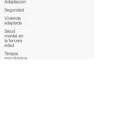
Adaptación
Seguridad
Vivienda
adaptada
Salud
mental en
la tercera
edad
Terapia
psicológica
Adaptación
a los
cambios
Beneficios
de la
terapia
Cuidar la
salud
mental
Bienestar
en la
Tercera