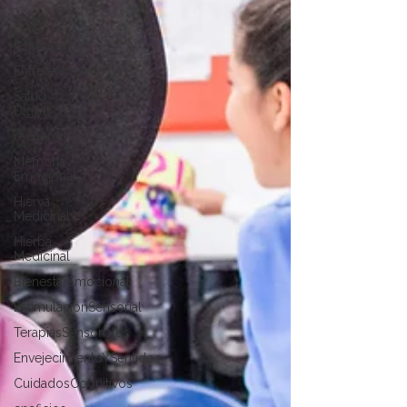
Salud
tecnología
Entretenimiento
Salud
Digital
recuerdos
Memoria
Emocional
Hierva
Medicinal
Hierba
Medicinal
BienestarEmocional
EstimulaciónSensorial
TerapiasSensoriales
EnvejecimientoYSentidos
CuidadosCognitivos