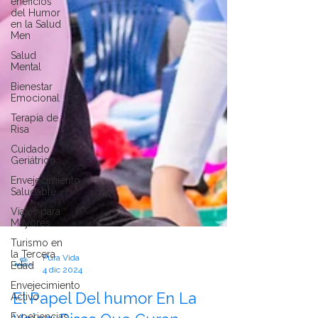
eneficios
del Humor
en la Salud
Men
Salud
Mental
Bienestar
Emocional
Terapia de
Risa
Cuidado
Geriátrico
Envejecimiento
Saludable
Viajes para
Mayores
Turismo en
la Tercera
Edad
Envejecimiento
Pura Vida
Activo
4 dic 2024
Experiencias