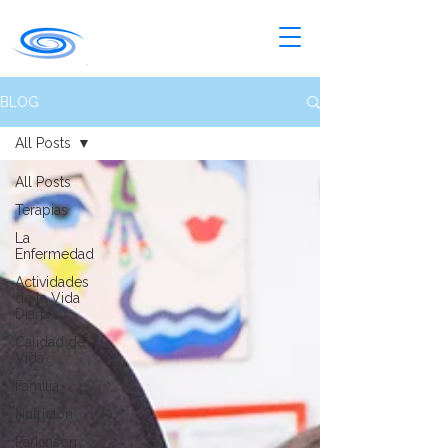
BLOG
All Posts
All Posts
Terapias
La
Enfermedad
Actividades
de la Vida
Diaria
Calidad de
Vida
Familia
Nutrición
Parkinson