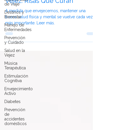
El Papel Del humor En La
de Viaje
Vejez: Risas Que Curan
Destinos y
Bienestar
A medida que envejecemos, mantener una
Manejo de
buena salud física y mental se vuelve cada vez
Enfermedades
más importante. Leer más.
Prevención
y Cuidado
Salud en la
Vejez
Música
Terapéutica
Estimulación
Cognitiva
Envejecimiento
Activo
Diabetes
Prevención
de
accidentes
domésticos