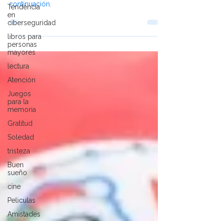
La música tiene el poder de influir en nuestro
Tendencia
en
bienestar físico, emocional y mental. Lee más a
ciberseguridad
continuación.
libros para
personas
mayores
lectura
Atención
Juegos
para la
memoria
Gratitud
Soledad
tristeza
Buen
sueño
cine
Peliculas
Amistades