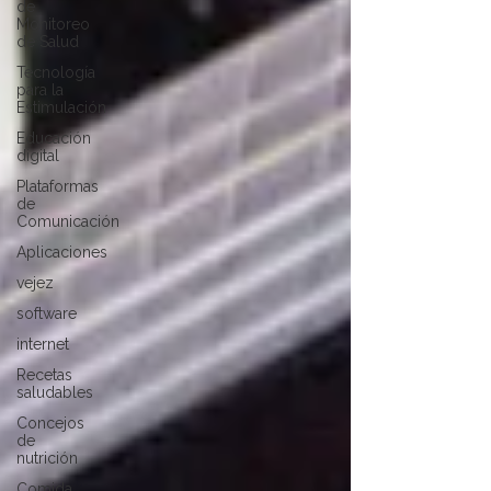
de
Monitoreo
de Salud
Tecnología
para la
Estimulación
Educación
digital
Plataformas
de
Comunicación
Aplicaciones
vejez
software
internet
Recetas
saludables
Concejos
de
nutrición
Comida