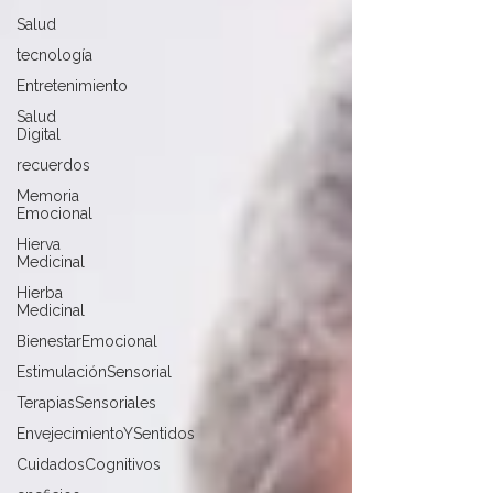
Salud
tecnología
Entretenimiento
Salud
Digital
recuerdos
Memoria
Emocional
Hierva
Medicinal
Hierba
Medicinal
BienestarEmocional
EstimulaciónSensorial
TerapiasSensoriales
EnvejecimientoYSentidos
CuidadosCognitivos