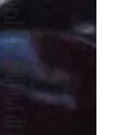
para la
Energía
Dietas
Especiales
Alimentación
Balanceada
Recetas
Rápidas y
Fáciles
Comida
Vegetariana
Alimentos
Naturales y
Orgánicos
Consejos
para una
Vida
Saludable
Salud
Digestiva y
Bienestar
Concejos