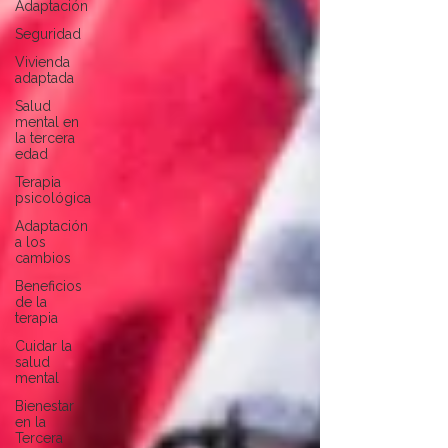
Adaptación
Seguridad
Vivienda
adaptada
Salud
mental en
la tercera
edad
Terapia
psicológica
Adaptación
a los
cambios
Beneficios
de la
terapia
Cuidar la
salud
mental
Bienestar
en la
Tercera