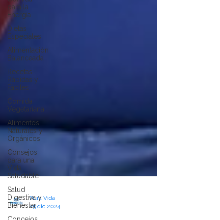
para la
Energía
Dietas
Especiales
Alimentación
Balanceada
Recetas
Rápidas y
Fáciles
Comida
Vegetariana
Alimentos
Naturales y
Orgánicos
Consejos
para una
Vida
Saludable
Salud
Digestiva y
Bienestar
Pura Vida
Concejos