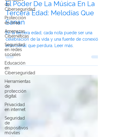
25 dic 2024
de
Ciberseguridad
El Poder De La Música En La
Protección
Tercera Edad: Melodías Que
en línea
Amenazas
Sanan
Cibernéticas
En la tercera edad, cada nota puede ser una
Seguridad
en redes
celebración de la vida y una fuente de conexión
sociales
emocional que perdura. Leer más.
Educación
en
Ciberseguridad
Herramientas
de
protección
digital
Privacidad
en internet
Seguridad
de
dispositivos
móviles