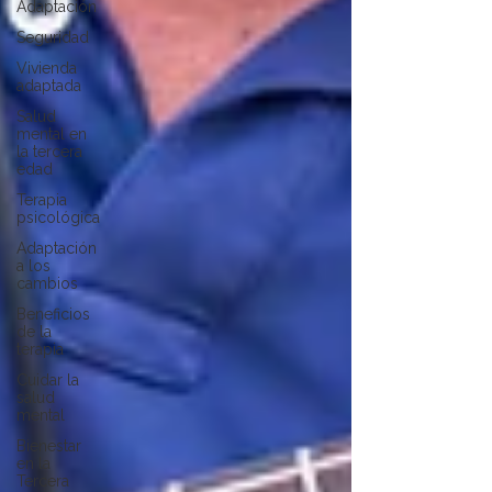
Adaptación
Seguridad
Vivienda
adaptada
Salud
mental en
la tercera
edad
Terapia
psicológica
Adaptación
a los
cambios
Beneficios
de la
terapia
Cuidar la
salud
mental
Bienestar
en la
Tercera