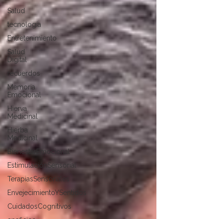
Salud
tecnología
Entretenimiento
Salud
Digital
recuerdos
Memoria
Emocional
Hierva
Medicinal
Hierba
Medicinal
BienestarEmocional
EstimulaciónSensorial
TerapiasSensoriales
EnvejecimientoYSentidos
CuidadosCognitivos