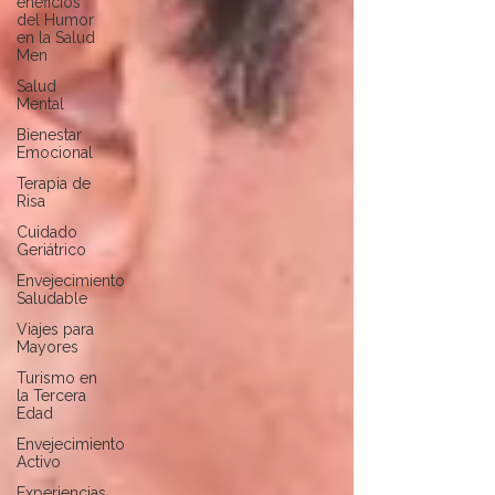
eneficios
del Humor
en la Salud
Men
Salud
Mental
Bienestar
Emocional
Terapia de
Risa
Cuidado
Geriátrico
Envejecimiento
Saludable
Viajes para
Mayores
Turismo en
la Tercera
Edad
Envejecimiento
Activo
Experiencias