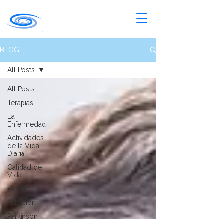
BLOG
All Posts
All Posts
Terapias
La
Enfermedad
Actividades
de la Vida
Diaria
Calidad de
Vida
Familia
Nutrición
Parkinson