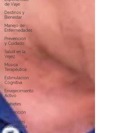
de Viaje
Destinos y
Bienestar
Manejo de
Enfermedades
Prevención
y Cuidado
Salud en la
Vejez
Música
Terapéutica
Estimulación
Cognitiva
Envejecimiento
Activo
Diabetes
Prevención
de
accidentes
domésticos