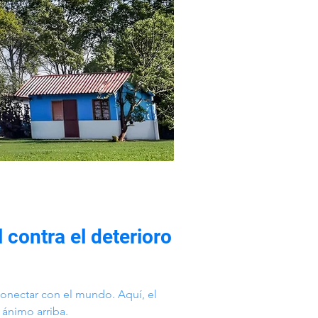
 contra el deterioro
onectar con el mundo. Aquí, el
 ánimo arriba.