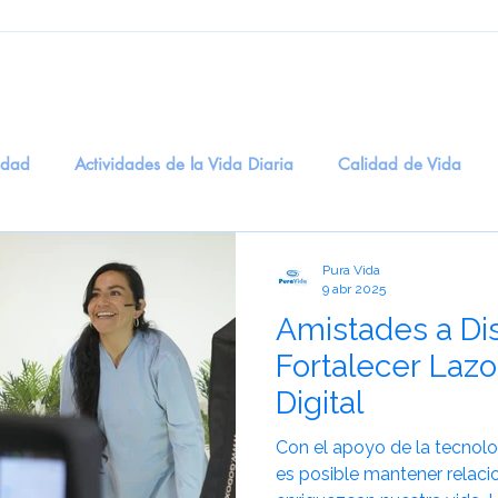
edad
Actividades de la Vida Diaria
Calidad de Vida
ogía
Entretenimiento
Salud Digital
recuerdos
M
Pura Vida
9 abr 2025
Amistades a Di
dicinal
BienestarEmocional
EstimulaciónSensorial
T
Fortalecer Lazo
Digital
idadosCognitivos
eneficios del Humor en la Salud Men
S
Con el apoyo de la tecnolo
es posible mantener relacio