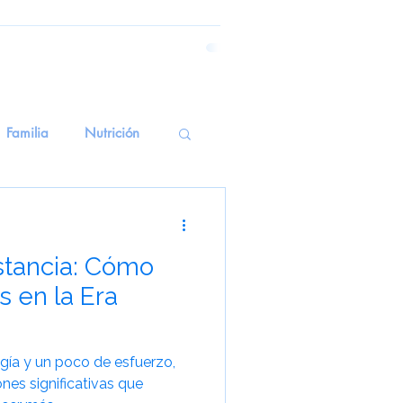
Familia
Nutrición
emoria Emocional
stancia: Cómo
erapiasSensoriales
s en la Era
alud Mental
gía y un poco de esfuerzo,
nes significativas que