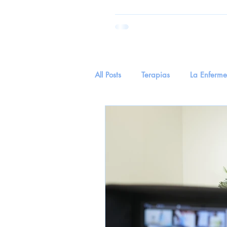
All Posts
Terapias
La Enferm
Parkinson
Salud
tecnol
Hierva Medicinal
Hierba Me
EnvejecimientoYSentidos
Cu