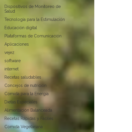
Dispositivos de Monitoreo de
Salud
Tecnología para la Estimulación
Educación digital
Plataformas de Comunicación
Aplicaciones
vejez
software
internet
Recetas saludables
Concejos de nutrición
Comida para la Energía
Dietas Especiales
Alimentación Balanceada
Recetas Rápidas y Fáciles
Comida Vegetariana