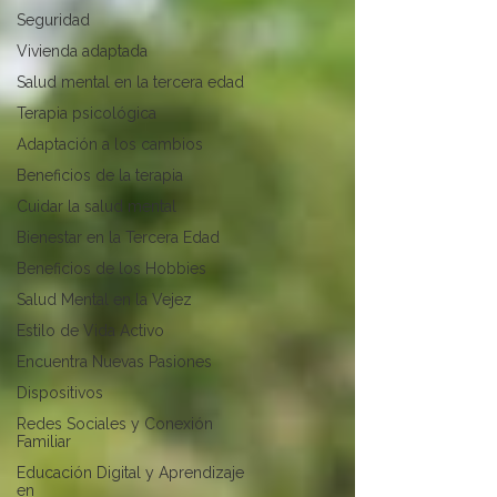
Seguridad
Vivienda adaptada
Salud mental en la tercera edad
Terapia psicológica
Adaptación a los cambios
Beneficios de la terapia
Cuidar la salud mental
Bienestar en la Tercera Edad
Beneficios de los Hobbies
Salud Mental en la Vejez
Estilo de Vida Activo
Encuentra Nuevas Pasiones
Dispositivos
Redes Sociales y Conexión
Familiar
Educación Digital y Aprendizaje
en