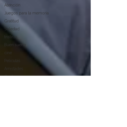
Atención
Juegos para la memoria
Gratitud
Soledad
tristeza
Buen sueño
cine
Peliculas
Amistades
Cariño