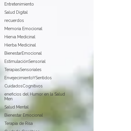
Entretenimiento
Salud Digital
recuerdos
Memoria Emocional
Hierva Medicinal
Hierba Medicinal
BienestarEmocional
EstimulaciónSensorial
TerapiasSensoriales
EnvejecimientoYSentidos
CuidadosCognitivos
eneficios del Humor en la Salud
Men
Salud Mental
Bienestar Emocional
Terapia de Risa