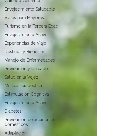
Cuidado Geriátrico
Envejecimiento Saludable
Viajes para Mayores
Turismo en la Tercera Edad
Envejecimiento Activo
Experiencias de Viaje
Destinos y Bienestar
Manejo de Enfermedades
Prevención y Cuidado
Salud en la Vejez
Música Terapéutica
Estimulación Cognitiva
Envejecimiento Activo
Diabetes
Prevención de accidentes
domésticos
Adaptación