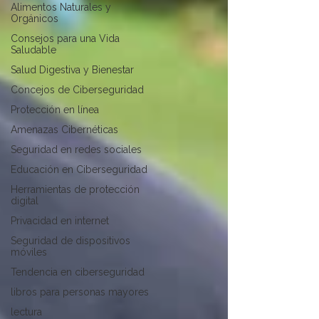
Alimentos Naturales y
Orgánicos
Consejos para una Vida
Saludable
Salud Digestiva y Bienestar
Concejos de Ciberseguridad
Protección en línea
Amenazas Cibernéticas
Seguridad en redes sociales
Educación en Ciberseguridad
Herramientas de protección
digital
Privacidad en internet
Seguridad de dispositivos
móviles
Tendencia en ciberseguridad
libros para personas mayores
lectura