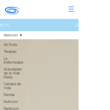
BLOG
Atención
All Posts
Terapias
La
Enfermedad
Actividades
de la Vida
Diaria
Calidad de
Vida
Familia
Nutrición
Parkinson