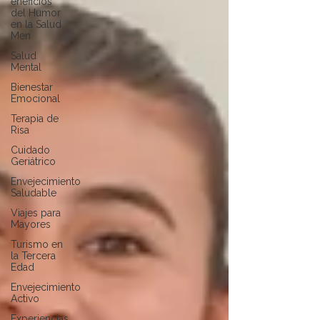
eneficios
del Humor
en la Salud
Men
Salud
Mental
Bienestar
Emocional
Terapia de
Risa
Cuidado
Geriátrico
Envejecimiento
Saludable
Viajes para
Mayores
Turismo en
la Tercera
Edad
Envejecimiento
Activo
Experiencias