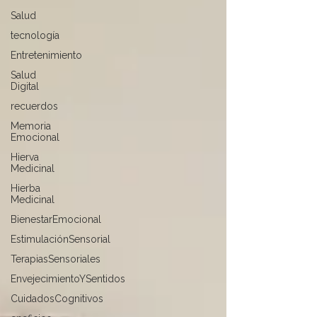
Salud
tecnología
Entretenimiento
Salud
Digital
recuerdos
Memoria
Emocional
Hierva
Medicinal
Hierba
Medicinal
BienestarEmocional
EstimulaciónSensorial
TerapiasSensoriales
EnvejecimientoYSentidos
CuidadosCognitivos