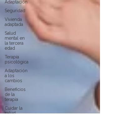
Adaptación
Seguridad
Vivienda
adaptada
Salud
mental en
la tercera
edad
Terapia
psicológica
Adaptación
a los
cambios
Beneficios
de la
terapia
Cuidar la
salud
mental
Bienestar
en la
Tercera