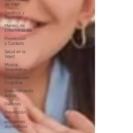
de Viaje
Destinos y
Bienestar
Manejo de
Enfermedades
Prevención
y Cuidado
Salud en la
Vejez
Música
Terapéutica
Estimulación
Cognitiva
Envejecimiento
Activo
Diabetes
Prevención
de
accidentes
domésticos