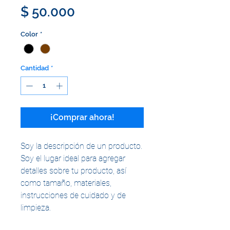
Precio
$ 50.000
Color
*
Cantidad
*
¡Comprar ahora!
Soy la descripción de un producto. 
Soy el lugar ideal para agregar 
detalles sobre tu producto, así 
como tamaño, materiales, 
instrucciones de cuidado y de 
limpieza.