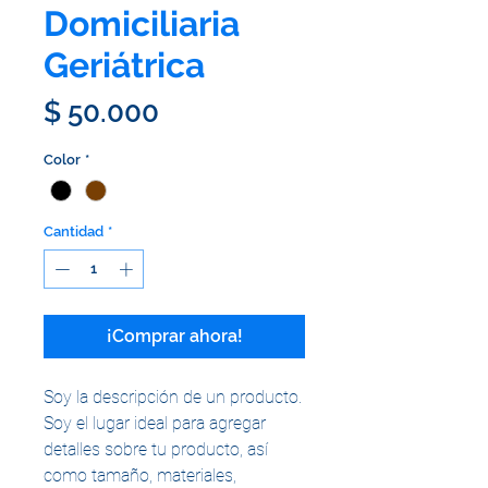
Domiciliaria
Geriátrica
Precio
$ 50.000
Color
*
Cantidad
*
¡Comprar ahora!
Soy la descripción de un producto. 
Soy el lugar ideal para agregar 
detalles sobre tu producto, así 
como tamaño, materiales, 