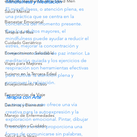
eneficios del Humor en la Salud Men
Mindfulness y Meditación
El mindfulness, o atención plena, es 
Salud Mental
una práctica que se centra en la 
Bienestar Emocional
conciencia del momento presente. 
Para los adultos mayores, el 
Terapia de Risa
mindfulness puede ayudar a reducir el 
Cuidado Geriátrico
estrés, mejorar la concentración y 
fomentar un sentido de paz interior. La 
Envejecimiento Saludable
meditación guiada y los ejercicios de 
Viajes para Mayores
respiración son herramientas efectivas 
Turismo en la Tercera Edad
para cultivar la atención plena y 
promover la relajación.
Envejecimiento Activo
Experiencias de Viaje
Terapia con Arte
La terapia con arte ofrece una vía 
Destinos y Bienestar
creativa para la autoexpresión y la 
Manejo de Enfermedades
exploración emocional. Pintar, dibujar 
Prevención y Cuidado
o esculpir no solo proporciona una 
forma de comunicarse sin palabras, 
Salud en la Vejez