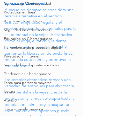
Ejercicio y Movimiento
Concejos de Ciberseguridad
Aunque no siempre se considera una 
Protección en línea
terapia alternativa en el sentido 
Amenazas Cibernéticas
estricto, el ejercicio regular y el 
movimiento son fundamentales para la 
Seguridad en redes sociales
salud mental en la vejez. Actividades 
Educación en Ciberseguridad
como el yoga, el tai chi y la danza 
pueden mejorar la salud mental al 
Herramientas de protección digital
aumentar la liberación de endorfinas, 
Privacidad en internet
mejorar la autoestima y promover la 
Seguridad de dispositivos móviles
conexión social.
Tendencia en ciberseguridad
Las terapias alternativas ofrecen una 
libros para personas mayores
variedad de enfoques para abordar la 
lectura
salud mental en la vejez. Desde la 
meditación y la musicoterapia hasta la 
Atención
terapia con animales y la acupuntura, 
Juegos para la memoria
cada una de estas opciones puede 