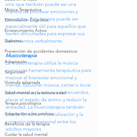
sino que también puede ser una 
Música Terapéutica
manera de procesar emociones y 
recuerdos. Esta terapia puede ser 
Estimulación Cognitiva
especialmente útil para aquellos que 
Envejecimiento Activo
tienen dificultades para expresar sus 
sentimientos verbalmente.
Diabetes
Prevención de accidentes domésticos
Musicoterapia
Adaptación
La musicoterapia utiliza la música 
como una herramienta terapéutica para 
Seguridad
mejorar el bienestar emocional y 
Vivienda adaptada
mental. Escuchar música, cantar o tocar 
instrumentos puede evocar recuerdos, 
Salud mental en la tercera edad
elevar el estado de ánimo y reducir la 
Terapia psicológica
ansiedad. La musicoterapia también 
Adaptación a los cambios
puede fomentar la socialización y la 
conexión interpersonal entre los 
Beneficios de la terapia
adultos mayores.
Cuidar la salud mental