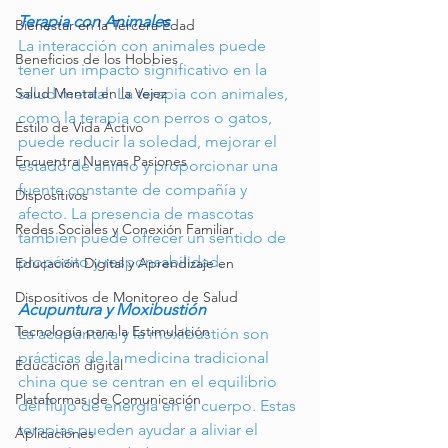
Terapia con Animales
Bienestar en la Tercera Edad
La interacción con animales puede 
Beneficios de los Hobbies
tener un impacto significativo en la 
salud mental. La terapia con animales, 
Salud Mental en la Vejez
como la terapia con perros o gatos, 
Estilo de Vida Activo
puede reducir la soledad, mejorar el 
Encuentra Nuevas Pasiones
estado de ánimo y proporcionar una 
fuente constante de compañía y 
Dispositivos
afecto. La presencia de mascotas 
Redes Sociales y Conexión Familiar
también puede ofrecer un sentido de 
propósito y responsabilidad.
Educación Digital y Aprendizaje en
Dispositivos de Monitoreo de Salud
Acupuntura y Moxibustión
Tecnología para la Estimulación
La acupuntura y la moxibustión son 
prácticas de la medicina tradicional 
Educación digital
china que se centran en el equilibrio 
Plataformas de Comunicación
del flujo de energía en el cuerpo. Estas 
terapias pueden ayudar a aliviar el 
Aplicaciones