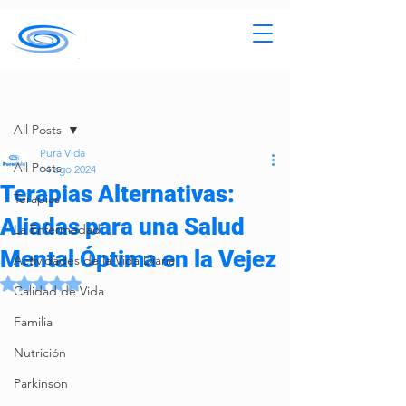
Entrada
All Posts
Pura Vida
All Posts
14 ago 2024
Terapias Alternativas:
Terapias
Aliadas para una Salud
La Enfermedad
Mental Óptima en la Vejez
Actividades de la Vida Diaria
Obtuvo NaN de 5 estrellas.
Calidad de Vida
Familia
Nutrición
Parkinson