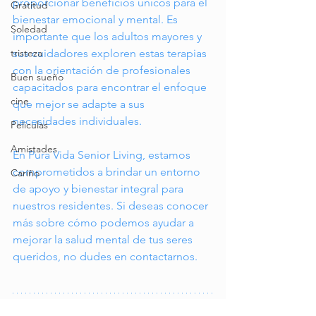
proporcionar beneficios únicos para el 
Gratitud
bienestar emocional y mental. Es 
Soledad
importante que los adultos mayores y 
sus cuidadores exploren estas terapias 
tristeza
con la orientación de profesionales 
Buen sueño
capacitados para encontrar el enfoque 
cine
que mejor se adapte a sus 
necesidades individuales.
Peliculas
Amistades
En Pura Vida Senior Living, estamos 
comprometidos a brindar un entorno 
Cariño
de apoyo y bienestar integral para 
nuestros residentes. Si deseas conocer 
más sobre cómo podemos ayudar a 
mejorar la salud mental de tus seres 
queridos, no dudes en contactarnos.