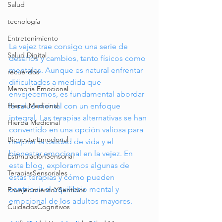
Salud
tecnología
Entretenimiento
La vejez trae consigo una serie de 
Salud Digital
desafíos y cambios, tanto físicos como 
mentales. Aunque es natural enfrentar 
recuerdos
dificultades a medida que 
Memoria Emocional
envejecemos, es fundamental abordar 
la salud mental con un enfoque 
Hierva Medicinal
integral. Las terapias alternativas se han 
Hierba Medicinal
convertido en una opción valiosa para 
BienestarEmocional
mejorar la calidad de vida y el 
bienestar emocional en la vejez. En 
EstimulaciónSensorial
este blog, exploramos algunas de 
TerapiasSensoriales
estas terapias y cómo pueden 
contribuir al equilibrio mental y 
EnvejecimientoYSentidos
emocional de los adultos mayores.
CuidadosCognitivos