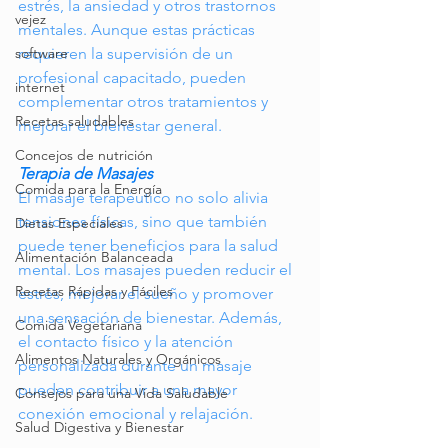
estrés, la ansiedad y otros trastornos 
vejez
mentales. Aunque estas prácticas 
requieren la supervisión de un 
software
profesional capacitado, pueden 
internet
complementar otros tratamientos y 
Recetas saludables
mejorar el bienestar general.
Concejos de nutrición
Terapia de Masajes
Comida para la Energía
El masaje terapéutico no solo alivia 
tensiones físicas, sino que también 
Dietas Especiales
puede tener beneficios para la salud 
Alimentación Balanceada
mental. Los masajes pueden reducir el 
Recetas Rápidas y Fáciles
estrés, mejorar el sueño y promover 
una sensación de bienestar. Además, 
Comida Vegetariana
el contacto físico y la atención 
Alimentos Naturales y Orgánicos
personalizada durante un masaje 
pueden contribuir a una mayor 
Consejos para una Vida Saludable
conexión emocional y relajación.
Salud Digestiva y Bienestar