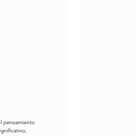
Envejecimiento Activo
el pensamiento 
nificativo, 