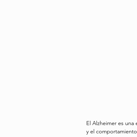
Cuidado Geriátrico
Envejecimien
Experiencias de Viaje
El Alzheimer es una
y el comportamiento.