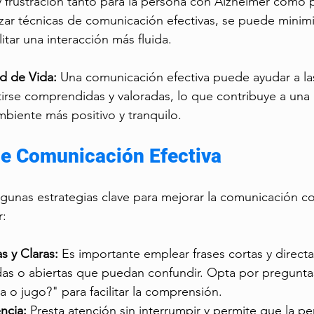
 frustración tanto para la persona con Alzheimer como p
lizar técnicas de comunicación efectivas, se puede minimi
ilitar una interacción más fluida.
d de Vida:
 Una comunicación efectiva puede ayudar a la
irse comprendidas y valoradas, lo que contribuye a una 
mbiente más positivo y tranquilo.
de Comunicación Efectiva
gunas estrategias clave para mejorar la comunicación c
r:
s y Claras:
 Es importante emplear frases cortas y directas
as o abiertas que puedan confundir. Opta por pregunta
o jugo?" para facilitar la comprensión.
ncia:
 Presta atención sin interrumpir y permite que la p