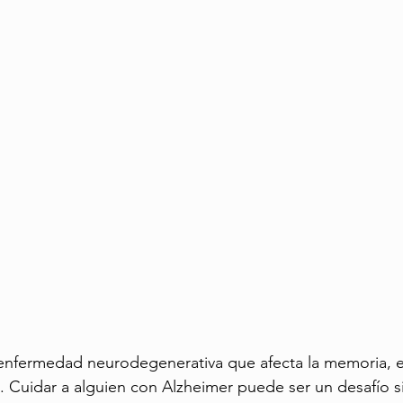
to Saludable
Viajes para Mayores
Turismo en la Tercera Edad
 enfermedad neurodegenerativa que afecta la memoria, 
 Cuidar a alguien con Alzheimer puede ser un desafío sig