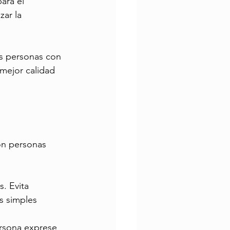
ara el 
zar la 
s personas con 
mejor calidad 
on personas 
. Evita 
s simples 
ersona exprese 