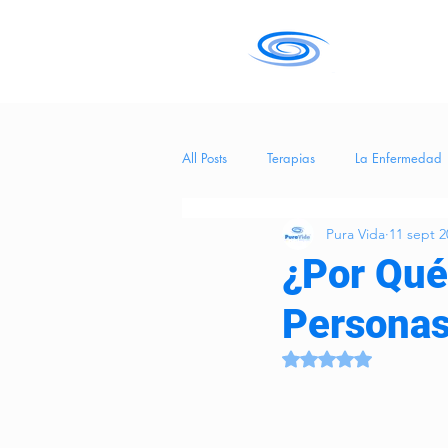
All Posts
Terapias
La Enfermedad
Pura Vida
11 sept 2
Salud
tecnología
Entreteni
¿Por Qué
Personas
Hierba Medicinal
BienestarEmoci
Obtuvo NaN de 5 es
CuidadosCognitivos
eneficios de