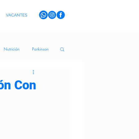
VACANTES
Nutrición
Parkinson
erva Medicinal
ón Con
toYSentidos
Terapia de Risa