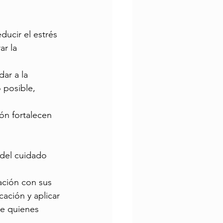
ucir el estrés 
r la 
ar a la 
 posible, 
ón fortalecen 
del cuidado 
 
lación con sus 
ación y aplicar 
de quienes 