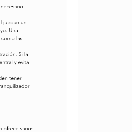
 necesario 
al juegan un 
yo. Una 
 como las 
ación. Si la 
ntral y evita 
den tener 
anquilizador 
n ofrece varios 