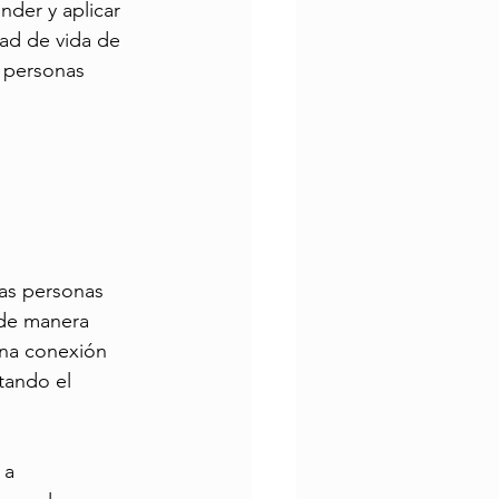
der y aplicar 
ad de vida de 
 personas 
as personas 
de manera 
una conexión 
tando el 
 a 