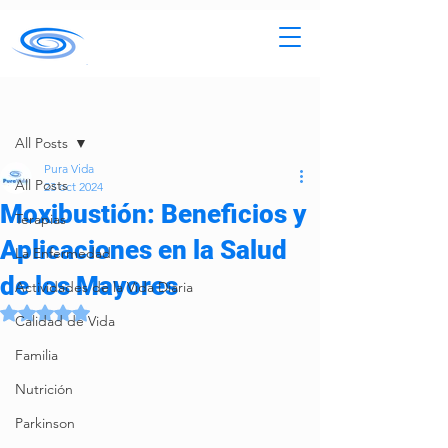
Entrada
All Posts
Pura Vida
All Posts
23 oct 2024
Moxibustión: Beneficios y
Terapias
Aplicaciones en la Salud
La Enfermedad
de los Mayores
Actividades de la Vida Diaria
Obtuvo NaN de 5 estrellas.
Calidad de Vida
Familia
Nutrición
Parkinson