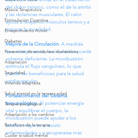
del dolor crónico, como el de la artritis 
Música Terapéutica
y las dolencias musculares. El calor 
Estimulación Cognitiva
ayuda a relajar los músculos tensos y a 
mejorar la movilidad.
Envejecimiento Activo
Diabetes
Mejora de la Circulación
: A medida 
que envejecemos, la circulación puede 
Prevención de accidentes domésticos
volverse deficiente. La moxibustión 
Adaptación
estimula el flujo sanguíneo, lo que 
Seguridad
puede ser beneficioso para la salud 
cardiovascular.
Vivienda adaptada
Salud mental en la tercera edad
Fortalecimiento del Sistema 
Inmunológico
: Al potenciar energía 
Terapia psicológica
vital y equilibrar el cuerpo, la 
Adaptación a los cambios
moxibustión puede ayudar a los 
Beneficios de la terapia
adultos mayores a resistir 
enfermedades y a recuperarse más 
Cuidar la salud mental