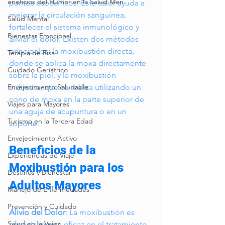
eneficios del Humor en la Salud Men
puntos específicos. Este calor ayuda a 
mejorar la circulación sanguínea, 
Salud Mental
fortalecer el sistema inmunológico y 
Bienestar Emocional
aliviar el dolor. Existen dos métodos 
principales: la moxibustión directa, 
Terapia de Risa
donde se aplica la moxa directamente 
Cuidado Geriátrico
sobre la piel, y la moxibustión 
indirecta, que se realiza utilizando un 
Envejecimiento Saludable
cono de moxa en la parte superior de 
Viajes para Mayores
una aguja de acupuntura o en un 
Turismo en la Tercera Edad
soporte.
Envejecimiento Activo
Beneficios de la 
Experiencias de Viaje
Moxibustión para los 
Destinos y Bienestar
Adultos Mayores
Manejo de Enfermedades
Prevención y Cuidado
Alivio del Dolor
: La moxibustión es 
Salud en la Vejez
especialmente eficaz en el tratamiento 