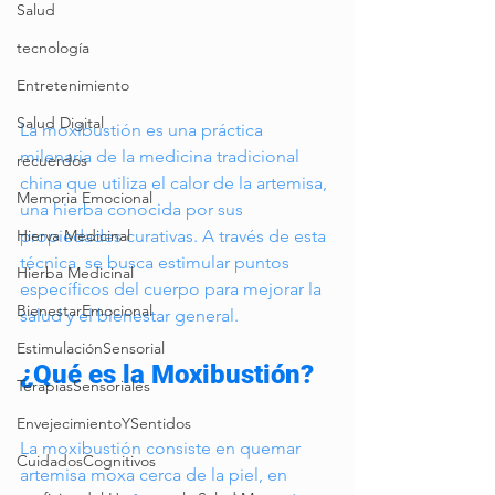
Salud
tecnología
Entretenimiento
Salud Digital
La moxibustión es una práctica 
milenaria de la medicina tradicional 
recuerdos
china que utiliza el calor de la artemisa, 
Memoria Emocional
una hierba conocida por sus 
propiedades curativas. A través de esta 
Hierva Medicinal
técnica, se busca estimular puntos 
Hierba Medicinal
específicos del cuerpo para mejorar la 
BienestarEmocional
salud y el bienestar general.
EstimulaciónSensorial
¿Qué es la Moxibustión?
TerapiasSensoriales
EnvejecimientoYSentidos
La moxibustión consiste en quemar 
CuidadosCognitivos
artemisa moxa cerca de la piel, en 