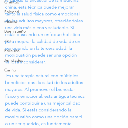
la sabiduría ancestral de la medicina 
Gratitud
china, esta técnica puede mejorar 
Soledad
tanto la salud física como emocional 
de los adultos mayores, ofreciéndoles 
tristeza
una vida más plena y saludable. Si 
Buen sueño
estás buscando un enfoque holístico 
cine
para mejorar la calidad de vida de un 
ser querido en la tercera edad, la 
Peliculas
moxibustión puede ser una opción 
Amistades
valiosa a considerar.
Cariño
 Es una terapia natural con múltiples 
beneficios para la salud de los adultos 
mayores. Al promover el bienestar 
físico y emocional, esta antigua técnica 
puede contribuir a una mejor calidad 
de vida. Si estás considerando la 
moxibustión como una opción para ti 
o un ser querido, es fundamental 