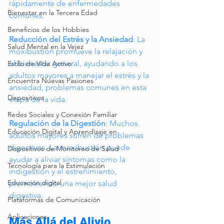
rápidamente de enfermedades 
Bienestar en la Tercera Edad
comunes.
Beneficios de los Hobbies
Reducción del Estrés y la Ansiedad
: La 
Salud Mental en la Vejez
moxibustión promueve la relajación y 
el bienestar general, ayudando a los 
Estilo de Vida Activo
adultos mayores a manejar el estrés y la 
Encuentra Nuevas Pasiones
ansiedad, problemas comunes en esta 
Dispositivos
etapa de la vida.
Redes Sociales y Conexión Familiar
Regulación de la Digestión
: Muchos 
Educación Digital y Aprendizaje en
adultos mayores sufren de problemas 
digestivos. La moxibustión puede 
Dispositivos de Monitoreo de Salud
ayudar a aliviar síntomas como la 
Tecnología para la Estimulación
indigestión y el estreñimiento, 
Educación digital
promoviendo una mejor salud 
digestiva.
Plataformas de Comunicación
Aplicaciones
Más Allá del Alivio 