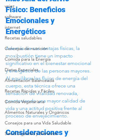
vejez
Físico: Beneficios 
software
Emocionales y 
internet
Energéticos
Recetas saludables
Además de sus ventajas físicas, la 
Concejos de nutrición
moxibustión tiene un impacto 
Comida para la Energía
significativo en el bienestar emocional 
Dietas Especiales
y energético de las personas mayores. 
Al equilibrar los flujos de energía del 
Alimentación Balanceada
cuerpo, esta técnica ofrece una 
Recetas Rápidas y Fáciles
sensación de vitalidad renovada, 
promoviendo una mayor calidad de 
Comida Vegetariana
vida y una actitud positiva frente al 
Alimentos Naturales y Orgánicos
proceso de envejecimiento.
Consejos para una Vida Saludable
Consideraciones y 
Salud Digestiva y Bienestar