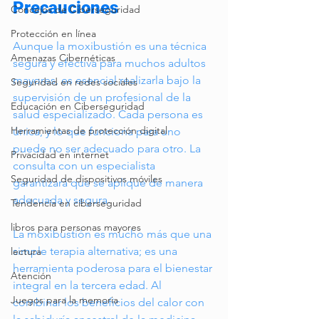
Precauciones
Concejos de Ciberseguridad
Protección en línea
Aunque la moxibustión es una técnica 
Amenazas Cibernéticas
segura y efectiva para muchos adultos 
mayores, es esencial realizarla bajo la 
Seguridad en redes sociales
supervisión de un profesional de la 
Educación en Ciberseguridad
salud especializado. Cada persona es 
Herramientas de protección digital
única, y lo que funciona para uno 
puede no ser adecuado para otro. La 
Privacidad en internet
consulta con un especialista 
Seguridad de dispositivos móviles
garantizará que se aplique de manera 
adecuada y segura.
Tendencia en ciberseguridad
libros para personas mayores
La moxibustión es mucho más que una 
simple terapia alternativa; es una 
lectura
herramienta poderosa para el bienestar 
Atención
integral en la tercera edad. Al 
Juegos para la memoria
combinar los beneficios del calor con 