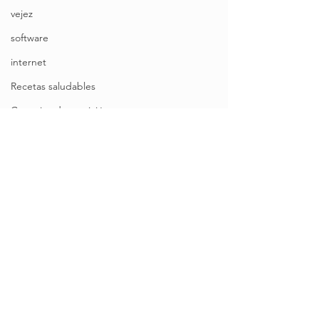
vejez
software
internet
Recetas saludables
Concejos de nutrición
Comida para la Energía
Dietas Especiales
Alimentación Balanceada
Adulto Mayor
Vejez
Recetas Rápidas y Fáciles
Calidad de Vida
Comida Vegetariana
Alimentos Naturales y Orgánicos
Consejos para una Vida Saludable
Salud Digestiva y Bienestar