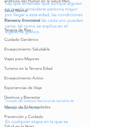
eneficios del Humor en la Salud Men
hay que entender que aunque alguien 
se pueda considerar persona mayor 
Salud Mental
por llegar a esta edad, las condiciones 
físicas y mentales de cada uno pueden 
Bienestar Emocional
variar, tal como se explica en el 
Terapia de Risa
siguiente gráfico.
Cuidado Geriátrico
Envejecimiento Saludable
Viajes para Mayores
Turismo en la Tercera Edad
Envejecimiento Activo
Experiencias de Viaje
Destinos y Bienestar
Tomado del Instituto Nacional de Geriatría de 
Manejo de Enfermedades
México. Medio: Twitter.
Prevención y Cuidado
En cualquier etapa en la que se 
Salud en la Vejez