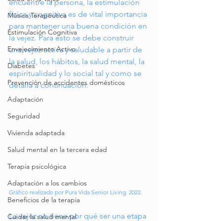
encuentre la persona, la estimulación 
física y cognitiva es de vital importancia 
Música Terapéutica
para mantener una buena condición en 
Estimulación Cognitiva
la vejez. Para esto se debe construir 
Envejecimiento Activo
una vejez activa y saludable a partir de 
la salud, los hábitos, la salud mental, la 
Diabetes
espiritualidad y lo social tal y como se 
Prevención de accidentes domésticos
detalla a continuación:
Adaptación
Seguridad
Vivienda adaptada
Salud mental en la tercera edad
Terapia psicológica
Adaptación a los cambios
Gráfico realizado por Pura Vida Senior Living. 2022.
Beneficios de la terapia
La vejez no tiene por qué ser una etapa 
Cuidar la salud mental