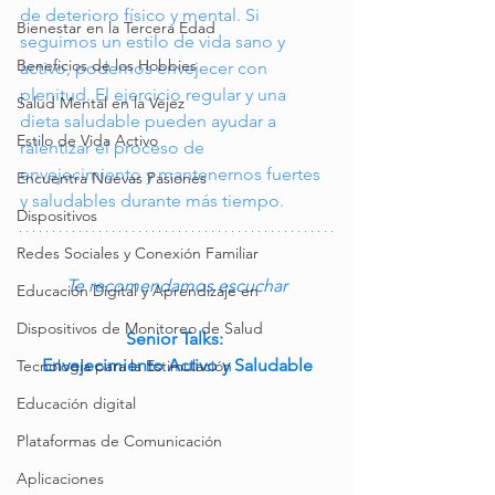
de deterioro físico y mental. Si 
Bienestar en la Tercera Edad
seguimos un estilo de vida sano y 
Beneficios de los Hobbies
activo, podemos envejecer con 
plenitud. El ejercicio regular y una 
Salud Mental en la Vejez
dieta saludable pueden ayudar a 
Estilo de Vida Activo
ralentizar el proceso de 
envejecimiento y mantenernos fuertes 
Encuentra Nuevas Pasiones
y saludables durante más tiempo.
Dispositivos
Redes Sociales y Conexión Familiar
Te recomendamos escuchar
Educación Digital y Aprendizaje en
Dispositivos de Monitoreo de Salud
Senior Talks: 
Envejecimiento Activo y Saludable
Tecnología para la Estimulación
Educación digital
Plataformas de Comunicación
Aplicaciones