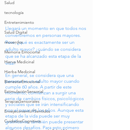
Salud
tecnología
Entretenimiento
Llegará un momento en que todos nos 
Salud Digital
convertiremos en personas mayores. 
Pero, ¿qué es exactamente ser un 
recuerdos
adulto mayor? ¿cuándo se considera 
Memoria Emocional
que se ha alcanzado esta etapa de la 
Hierva Medicinal
vida? 
Hierba Medicinal
En general, se considera que una 
persona es un adulto mayor cuando 
BienestarEmocional
cumple 60 años. A partir de este 
EstimulaciónSensorial
momento, comienzan a surgir una 
serie de cambios físicos, psicológicos 
TerapiasSensoriales
y sociales que se irán intensificando 
con el pasar de los años. Aunque esta 
EnvejecimientoYSentidos
etapa de la vida puede ser muy 
CuidadosCognitivos
gratificante, también puede presentar 
algunos desafíos. Para esto primero 