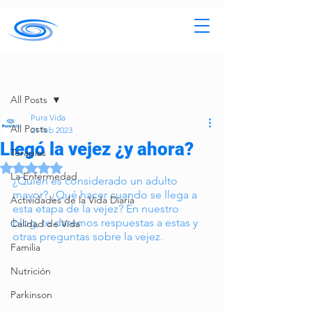
Entrada
All Posts
Pura Vida
All Posts
21 feb 2023
Llegó la vejez ¿y ahora?
Terapias
Obtuvo NaN de 5 estrellas.
La Enfermedad
¿Quién es considerado un adulto 
mayor? ¿Qué hacer cuando se llega a 
Actividades de la Vida Diaria
esta etapa de la vejez? En nuestro 
blog, te daremos respuestas a estas y 
Calidad de Vida
otras preguntas sobre la vejez.
Familia
Nutrición
Parkinson