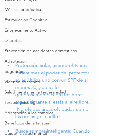
Música Terapéutica
Estimulación Cognitiva
Envejecimiento Activo
Diabetes
Prevención de accidentes domésticos
Adaptación
Protección solar, ¡siempre!
 Nunca 
Seguridad
subestimes el poder del protector 
solar. Utiliza uno con un SPF de al 
Vivienda adaptada
menos 30, y aplícalo 
Salud mental en la tercera edad
generosamente cada dos horas, 
especialmente si estás al aire libre. 
Terapia psicológica
¡No olvides áreas olvidadas como 
Adaptación a los cambios
las orejas y el cuello!
Beneficios de la terapia
Busca sombra inteligente:
 Cuando 
Cuidar la salud mental