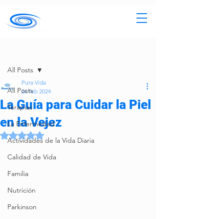
Entrada
All Posts
Pura Vida
All Posts
26 feb 2024
La Guía para Cuidar la Piel
Terapias
en la Vejez
La Enfermedad
Obtuvo NaN de 5 estrellas.
Actividades de la Vida Diaria
Calidad de Vida
Familia
Nutrición
Parkinson