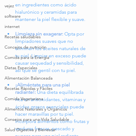
en ingredientes como ácido 
vejez
hialurónico y ceramidas para 
software
mantener la piel flexible y suave.
internet
Limpieza sin exagerar:
 Opta por 
Recetas saludables
limpiadores suaves que no 
Concejos de nutrición
eliminen los aceites naturales de 
tu piel. Limpiar en exceso puede 
Comida para la Energía
causar sequedad y sensibilidad, 
Dietas Especiales
así que sé gentil con tu piel.
Alimentación Balanceada
¡Aliméntate para una piel 
Recetas Rápidas y Fáciles
radiante!:
 Una dieta equilibrada 
Comida Vegetariana
rica en antioxidantes, vitaminas y 
ácidos grasos esenciales puede 
Alimentos Naturales y Orgánicos
hacer maravillas por tu piel. 
Consejos para una Vida Saludable
Incorpora alimentos como frutas y 
verduras frescas, pescado y 
Salud Digestiva y Bienestar
nueces para una piel radiante 