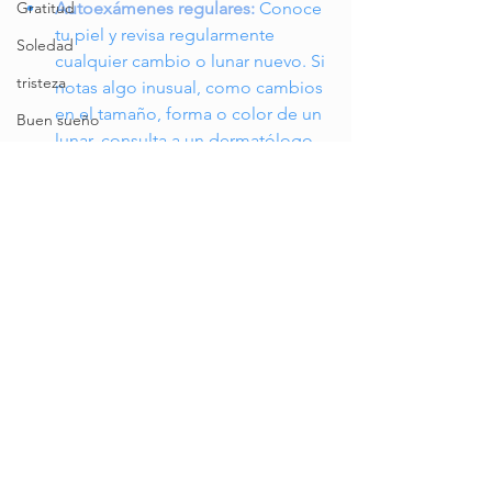
Autoexámenes regulares:
Conoce 
Gratitud
tu piel y revisa regularmente 
Soledad
cualquier cambio o lunar nuevo. Si 
tristeza
notas algo inusual, como cambios 
en el tamaño, forma o color de un 
Buen sueño
lunar, consulta a un dermatólogo 
cine
de inmediato.
Peliculas
Consultas regulares con un 
Amistades
dermatólogo:
 Por último, pero no 
Cariño
menos importante, agenda 
consultas regulares con un 
dermatólogo. Estos profesionales 
pueden realizar exámenes de la 
piel y proporcionarte orientación 
personalizada para mantener tu 
piel saludable y prevenir el cáncer 
cutáneo.