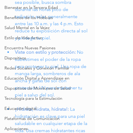
sea posible, busca sombra 
Bienestar en la Tercera Edad
durante las horas pico de 
radiación solar, generalmente 
Beneficios de los Hobbies
entre las 10 a.m. y las 4 p.m. Esto 
Salud Mental en la Vejez
reduce tu exposición directa al sol 
y protege tu piel.
Estilo de Vida Activo
Encuentra Nuevas Pasiones
Viste con estilo y protección:
 No 
Dispositivos
subestimes el poder de la ropa 
para proteger tu piel. Usa ropa de 
Redes Sociales y Conexión Familiar
manga larga, sombreros de ala 
Educación Digital y Aprendizaje en
ancha y gafas de sol con 
protección UV para mantener tu 
Dispositivos de Monitoreo de Salud
piel a salvo del sol.
Tecnología para la Estimulación
Educación digital
¡Hidrata, hidrata, hidrata!:
La 
hidratación es clave para una piel 
Plataformas de Comunicación
saludable en cualquier etapa de la 
Aplicaciones
vida. Usa cremas hidratantes ricas 