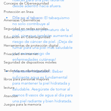
Concejos de Ciberseguridad
desde adentro hacia afuera.
Protección en línea
Dile no al tabaco:
 El tabaquismo 
Amenazas Cibernéticas
no solo contribuye al 
Seguridad en redes sociales
envejecimiento prematuro de la 
piel, sino que también aumenta el 
Educación en Ciberseguridad
riesgo de cáncer de piel. ¡Deja de 
Herramientas de protección digital
fumar para una piel más saludable 
y un menor riesgo de 
Privacidad en internet
enfermedades cutáneas!
Seguridad de dispositivos móviles
Tendencia en ciberseguridad
¡Mantente hidratado!:
Beber 
suficiente agua es fundamental 
libros para personas mayores
para mantener la piel hidratada y 
lectura
saludable. Asegúrate de tomar al 
menos 8 vasos de agua al día para 
Atención
una piel radiante y bien hidratada.
Juegos para la memoria