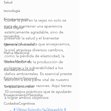
Salud
tecnología
Entretenimiento
Cuidar la piel en la vejez no solo se 
trata de mantener una apariencia 
Salud Digital
estéticamente agradable, sino de 
recuerdos
preservar la salud y el bienestar 
general. A medida que envejecemos, 
Memoria Emocional
la piel atraviesa diversos cambios, 
Hierva Medicinal
como la pérdida de elasticidad, la 
Hierba Medicinal
disminución de la producción de 
colágeno y la vulnerabilidad a los 
BienestarEmocional
daños ambientales. Es esencial prestar 
EstimulaciónSensorial
atención a esta parte vital de nuestro 
cuerpo por varias razones. 
Aquí tienes 
TerapiasSensoriales
10 consejos prácticos que te ayudarán 
EnvejecimientoYSentidos
a lograr ambos objetivos:
CuidadosCognitivos
⬇️ Último Episodio Ya Disponible ⬇️