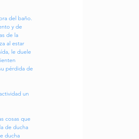
hora del baño. 
nto y de 
as de la 
a al estar 
da, le duele 
ienten 
 su pérdida de 
ctividad un 
las cosas que 
la de ducha 
de ducha 