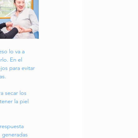
eso lo va a 
lo. En el 
jos para evitar 
as.
a secar los 
ener la piel 
respuesta 
o generadas 