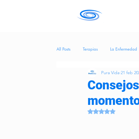
All Posts
Terapias
La Enfermedad
Pura Vida
21 feb 20
Salud
tecnología
Entreteni
Consejos
momento
Hierba Medicinal
BienestarEmoci
Obtuvo NaN de 5 es
CuidadosCognitivos
eneficios de