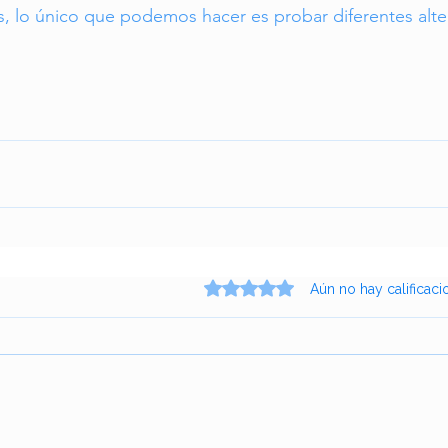
s, lo único que podemos hacer es probar diferentes alter
Obtuvo 0 de 5 estrellas.
Aún no hay calificaci