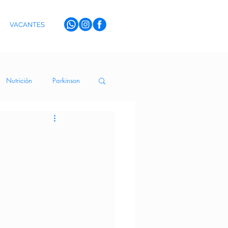
VACANTES
Nutrición
Parkinson
erva Medicinal
toYSentidos
Terapia de Risa