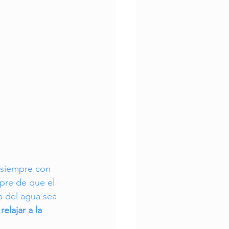
a siempre con 
mpre de que el 
a del agua sea 
lajar a la 