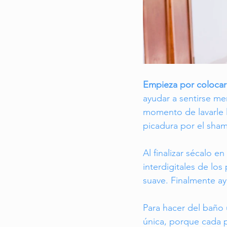
Empieza por colocar
ayudar a sentirse me
momento de lavarle la
picadura por el sham
Al finalizar sécalo e
interdigitales de los
suave. Finalmente ayú
Para hacer del baño 
única, porque cada p