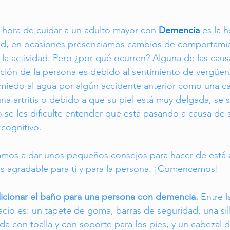
a hora de cuidar a un adulto mayor con 
Demencia 
es la 
dad, en ocasiones presenciamos cambios de comportamie
 la actividad. Pero ¿por qué ocurren? Alguna de las caus
tación de la persona es debido al sentimiento de vergüenz
miedo al agua por algún accidente anterior como una caí
na artritis o debido a que su piel está muy delgada, se s
 o se les dificulte entender qué está pasando a causa de
cognitivo. 
amos a dar unos pequeños consejos para hacer de está a
agradable para ti y para la persona. ¡Comencemos!
icionar el baño para una persona con demencia.
 Entre 
cio es: un tapete de goma, barras de seguridad, una sil
da con toalla y con soporte para los pies, y un cabezal 