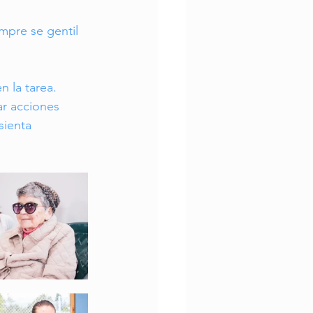
mpre se gentil 
 la tarea. 
ar acciones 
sienta 