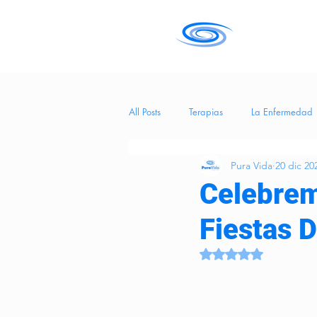
All Posts
Terapias
La Enfermedad
Pura Vida
20 dic 20
Salud
tecnología
Entreteni
Celebrem
Fiestas 
Hierba Medicinal
BienestarEmoci
Obtuvo NaN de 5 es
CuidadosCognitivos
eneficios de