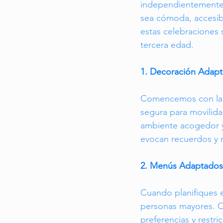
independientemente 
sea cómoda, accesib
estas celebraciones 
tercera edad.
1. Decoración Adap
Comencemos con la d
segura para movilidad
ambiente acogedor y 
evocan recuerdos y n
2. Menús Adaptados 
Cuando planifiques e
personas mayores. O
preferencias y restric