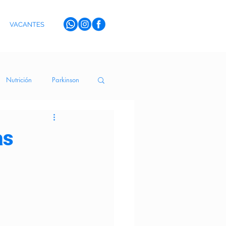
VACANTES
Nutrición
Parkinson
erva Medicinal
as
toYSentidos
Terapia de Risa