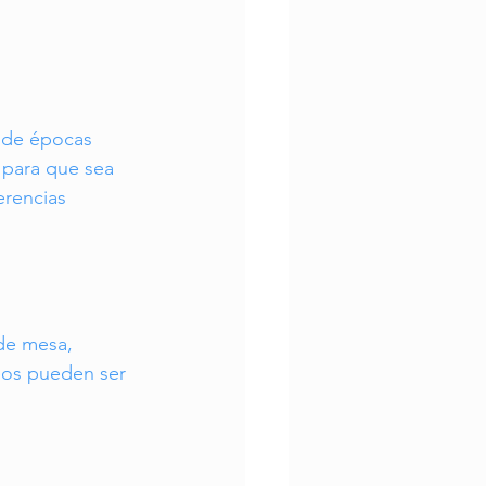
s de épocas 
 para que sea 
erencias 
 de mesa, 
eos pueden ser 