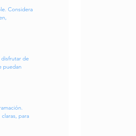
ble. Considera 
en, 
isfrutar de 
ue puedan 
ramación. 
claras, para 