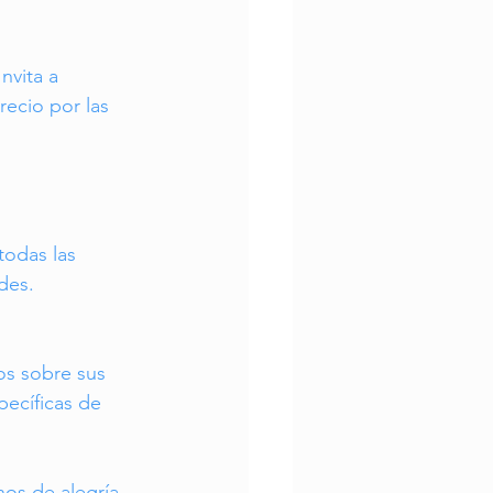
nvita a 
ecio por las 
todas las 
des.
os sobre sus 
pecíficas de 
os de alegría, 