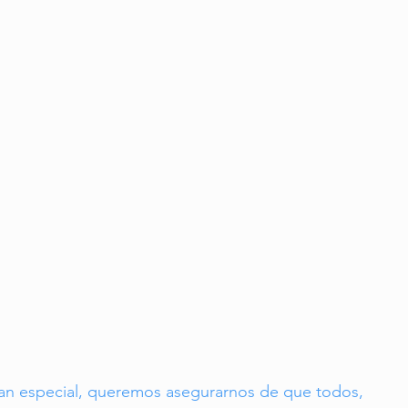
to Saludable
Viajes para Mayores
Turismo en la Tercera Edad
an especial, queremos asegurarnos de que todos, 