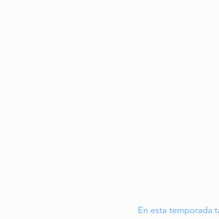
Cuidado Geriátrico
Envejecimien
Experiencias de Viaje
En esta temporada t