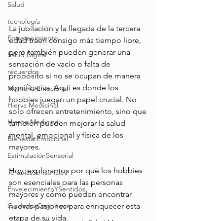
Salud
tecnología
La jubilación y la llegada de la tercera 
Entretenimiento
edad traen consigo más tiempo libre, 
pero también pueden generar una 
Salud Digital
sensación de vacío o falta de 
recuerdos
propósito si no se ocupan de manera 
significativa. Aquí es donde los 
Memoria Emocional
hobbies juegan un papel crucial. No 
Hierva Medicinal
solo ofrecen entretenimiento, sino que 
Hierba Medicinal
también pueden mejorar la salud 
mental, emocional y física de los 
BienestarEmocional
mayores.
EstimulaciónSensorial
Hoy, exploramos por qué los hobbies 
TerapiasSensoriales
son esenciales para las personas 
EnvejecimientoYSentidos
mayores y cómo pueden encontrar 
nuevas pasiones para enriquecer esta 
CuidadosCognitivos
etapa de su vida.