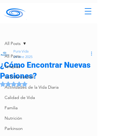
Entrada
All Posts
Pura Vida
All Posts
29 ene 2025
¿Cómo Encontrar Nuevas
Terapias
Pasiones?
La Enfermedad
Obtuvo NaN de 5 estrellas.
Actividades de la Vida Diaria
Calidad de Vida
Familia
Nutrición
Parkinson