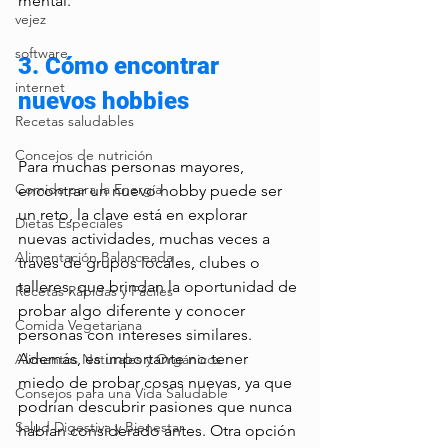
mental.  
vejez
software
3. Cómo encontrar 
internet
nuevos hobbies
Recetas saludables
Concejos de nutrición
Para muchas personas mayores, 
Comida para la Energía
encontrar un nuevo hobby puede ser 
un reto, la clave está en explorar 
Dietas Especiales
nuevas actividades, muchas veces a 
Alimentación Balanceada
través de grupos locales, clubes o 
talleres, que brindan la oportunidad de 
Recetas Rápidas y Fáciles
probar algo diferente y conocer 
Comida Vegetariana
personas con intereses similares. 
Además, es importante no tener 
Alimentos Naturales y Orgánicos
miedo de probar cosas nuevas, ya que 
Consejos para una Vida Saludable
podrían descubrir pasiones que nunca 
Salud Digestiva y Bienestar
habían considerado antes. Otra opción 