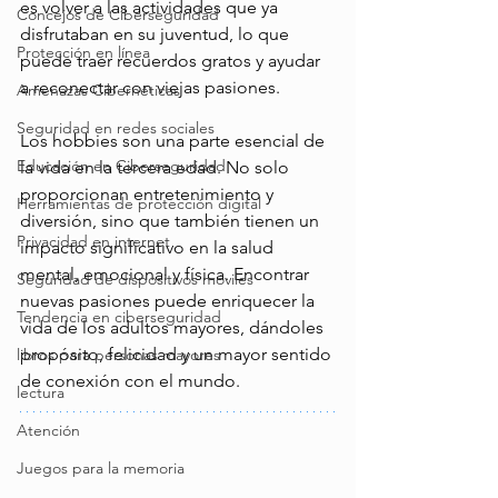
es volver a las actividades que ya 
Concejos de Ciberseguridad
disfrutaban en su juventud, lo que 
Protección en línea
puede traer recuerdos gratos y ayudar 
a reconectar con viejas pasiones. 
Amenazas Cibernéticas
Seguridad en redes sociales
Los hobbies son una parte esencial de 
Educación en Ciberseguridad
la vida en la tercera edad. No solo 
proporcionan entretenimiento y 
Herramientas de protección digital
diversión, sino que también tienen un 
Privacidad en internet
impacto significativo en la salud 
mental, emocional y física. Encontrar 
Seguridad de dispositivos móviles
nuevas pasiones puede enriquecer la 
Tendencia en ciberseguridad
vida de los adultos mayores, dándoles 
propósito, felicidad y un mayor sentido 
libros para personas mayores
de conexión con el mundo. 
lectura
Atención
Juegos para la memoria