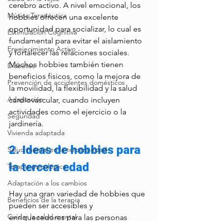
cerebro activo. A nivel emocional, los 
Música Terapéutica
hobbies ofrecen una excelente 
oportunidad para socializar, lo cual es 
Estimulación Cognitiva
fundamental para evitar el aislamiento 
Envejecimiento Activo
y fortalecer las relaciones sociales. 
Muchos hobbies también tienen 
Diabetes
beneficios físicos, como la mejora de 
Prevención de accidentes domésticos
la movilidad, la flexibilidad y la salud 
Adaptación
cardiovascular, cuando incluyen 
actividades como el ejercicio o la 
Seguridad
jardinería.
Vivienda adaptada
2. Ideas de hobbies para 
Salud mental en la tercera edad
la tercera edad
Terapia psicológica
Adaptación a los cambios
Hay una gran variedad de hobbies que 
Beneficios de la terapia
pueden ser accesibles y 
Cuidar la salud mental
enriquecedores para las personas 