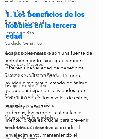
eneficios del Humor en la Salud Men
Salud Mental
1. Los beneficios de los 
Bienestar Emocional
hobbies en la tercera 
Terapia de Risa
edad
Cuidado Geriátrico
Los hobbies no solo son una fuente de 
Envejecimiento Saludable
entretenimiento, sino que también 
Viajes para Mayores
ofrecen una variedad de beneficios 
Turismo en la Tercera Edad
para los adultos mayores. Primero, 
ayudan a mejorar el estado de ánimo, 
Envejecimiento Activo
ya que participar en actividades que 
Experiencias de Viaje
disfrutan reduce los niveles de estrés, 
ansiedad y depresión.
Destinos y Bienestar
 Además, los hobbies estimulan la 
Manejo de Enfermedades
mente, lo que es crucial para prevenir 
el deterioro cognitivo asociado al 
Prevención y Cuidado
envejecimiento, manteniendo el 
Salud en la Vejez