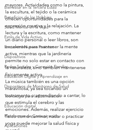
mayores. Actividades como la pintura, 
Bienestar en la Tercera Edad
la escultura, el tejido o la cerámica 
Beneficios de los Hobbies
ofrecen oportunidades para la 
expresión creativa y la relajación. La 
Salud Mental en la Vejez
lectura y la escritura, como mantener 
Estilo de Vida Activo
un diario personal o leer libros, son 
excelentes para mantener la mente 
Encuentra Nuevas Pasiones
activa, mientras que la jardinería 
Dispositivos
permite no solo estar en contacto con 
Redes Sociales y Conexión Familiar
la naturaleza, sino también mantenerse 
físicamente activo. 
Educación Digital y Aprendizaje en
La música también es una opción 
Dispositivos de Monitoreo de Salud
maravillosa, ya sea tocando un 
instrumento o aprendiendo a cantar, lo 
Tecnología para la Estimulación
que estimula el cerebro y las 
Educación digital
emociones. Además, realizar ejercicio 
Plataformas de Comunicación
físico como caminar, nadar o practicar 
yoga puede mejorar la salud física y 
Aplicaciones