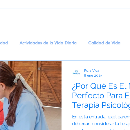
edad
Actividades de la Vida Diaria
Calidad de Vida
ogía
Entretenimiento
Salud Digital
recuerdos
M
Pura Vida
8 ene 2025
¿Por Qué Es E
dicinal
BienestarEmocional
EstimulaciónSensorial
T
Perfecto Para 
Terapia Psicoló
idadosCognitivos
eneficios del Humor en la Salud Men
S
Tercera Edad?
En esta entrada, explicar
deberían considerar la ter