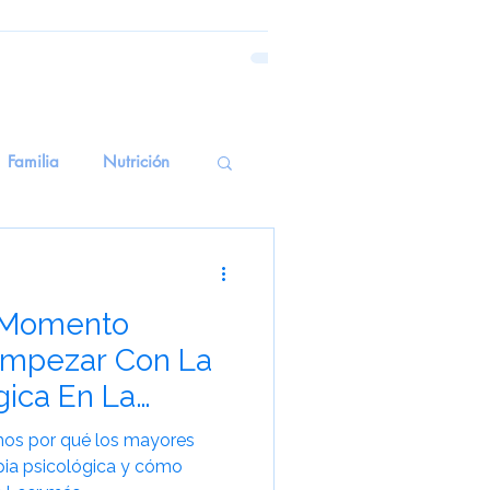
Familia
Nutrición
emoria Emocional
l Momento
erapiasSensoriales
Empezar Con La
gica En La
alud Mental
emos por qué los mayores
apia psicológica y cómo