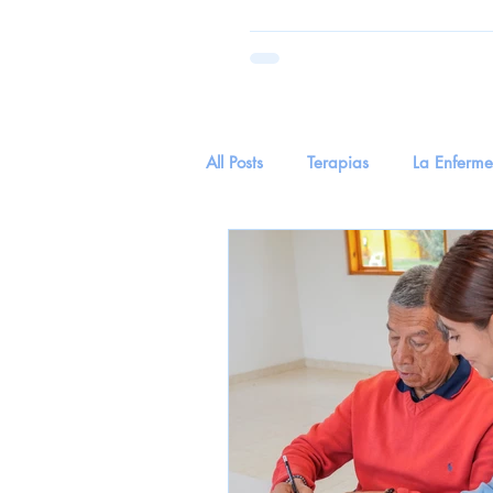
All Posts
Terapias
La Enferm
Parkinson
Salud
tecnol
Hierva Medicinal
Hierba Me
EnvejecimientoYSentidos
Cu