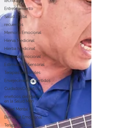
tecnología
Entretenimiento
Salud Digital
recuerdos
Memoria Emocional
Hierva Medicinal
Hierba Medicinal
BienestarEmocional
EstimulaciónSensorial
TerapiasSensoriales
EnvejecimientoYSentidos
CuidadosCognitivos
eneficios del Humor
en la Salud Men
Salud Mental
Bienestar Emocional
Terapia de Risa