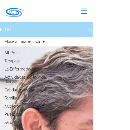
BLOG
Música Terapéutica
All Posts
Terapias
La Enfermedad
Actividades de la Vida
Diaria
Calidad de Vida
Familia
Nutrición
Parkinson
Salud