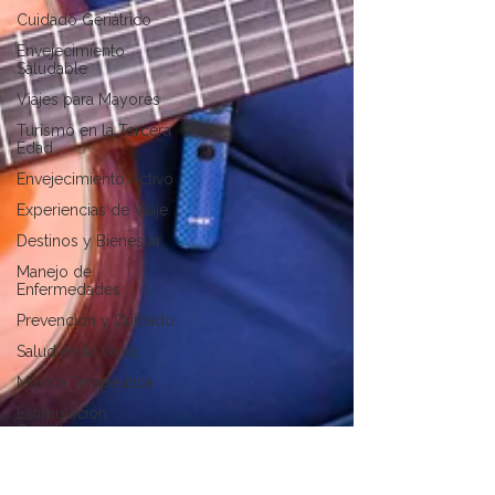
Cuidado Geriátrico
Envejecimiento
Saludable
Viajes para Mayores
Turismo en la Tercera
Edad
Envejecimiento Activo
Experiencias de Viaje
Destinos y Bienestar
Manejo de
Enfermedades
Prevención y Cuidado
Salud en la Vejez
Música Terapéutica
Estimulación
Cognitiva
Envejecimiento Activo
Diabetes