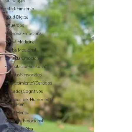
tecnología
Entretenimiento
Salud Digital
recuerdos
Memoria Emocional
Hierva Medicinal
Hierba Medicinal
BienestarEmocional
EstimulaciónSensorial
TerapiasSensoriales
EnvejecimientoYSentidos
CuidadosCognitivos
eneficios del Humor en la
Salud Men
Salud Mental
Bienestar Emocional
Terapia de Risa