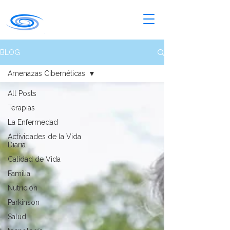
BLOG
Amenazas Cibernéticas
All Posts
Terapias
La Enfermedad
Actividades de la Vida
Diaria
Calidad de Vida
Familia
Nutrición
Parkinson
Salud