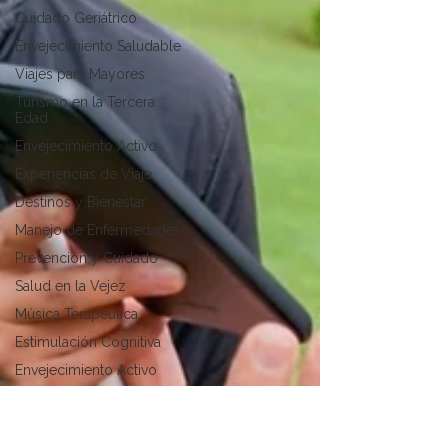
Cuidado Geriátrico
Envejecimiento Saludable
Viajes para Mayores
Turismo en la Tercera
Edad
Envejecimiento Activo
Experiencias de Viaje
Destinos y Bienestar
Manejo de Enfermedades
Prevención y Cuidado
Salud en la Vejez
Música Terapéutica
Estimulación Cognitiva
Envejecimiento Activo
Diabetes
Prevención de accidentes
domésticos