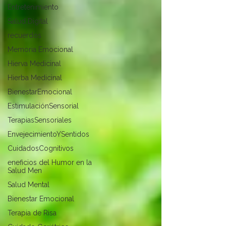
Entretenimiento
Salud Digital
recuerdos
Memoria Emocional
Hierva Medicinal
Hierba Medicinal
BienestarEmocional
EstimulaciónSensorial
TerapiasSensoriales
EnvejecimientoYSentidos
CuidadosCognitivos
eneficios del Humor en la
Salud Men
Salud Mental
Bienestar Emocional
Terapia de Risa