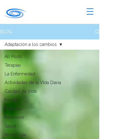
BLOG
Adaptación a los cambios
All Posts
Terapias
La Enfermedad
Actividades de la Vida Diaria
Calidad de Vida
Familia
Nutrición
Parkinson
Salud
tecnología